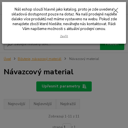
0
ks
+420 732 707 573
za
Náš eshop slouží hlavně jako katalog, proto je zde uvedena
skladová dostupnost pouze na dotaz. Na naší prodejně najdete
daleko více produktů než máme vystaveno na webu. Pokud zde
nenajdete zboží které hledáte, neváhejte nás kontaktovat. Rádi
Menu
Vám napíšeme možnosti s aktuální prodejní cenou.
Zavřít
Hledat
Úvod
Bižuterie, návazcový materiál
Návazcový material
Návazcový material
Upřesnit parametry
Nejnovější
Nejlevnější
Nejdražší
Zobrazuji 1-11 z 11
strana
z 1