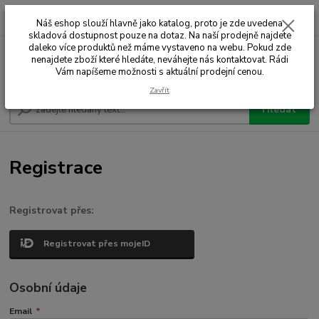
0
ks
+420 732 707 573
za
Náš eshop slouží hlavně jako katalog, proto je zde uvedena
skladová dostupnost pouze na dotaz. Na naší prodejně najdete
daleko více produktů než máme vystaveno na webu. Pokud zde
nenajdete zboží které hledáte, neváhejte nás kontaktovat. Rádi
Menu
Vám napíšeme možnosti s aktuální prodejní cenou.
Zavřít
Hledat
Registrace
Registrovat přes:
Registrovat přes mojeID
Osobní údaje
Email
*