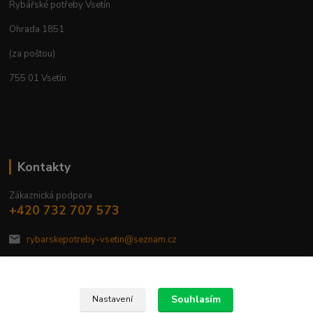
Rybářské potřeby Vsetín
Ohrada 1851
(za poštou)
755 01 Vsetín
Kontakty
Zákaznická podpora
+420 732 707 573
rybarskepotreby-vsetin@seznam.cz
Souhlasím
Nastavení