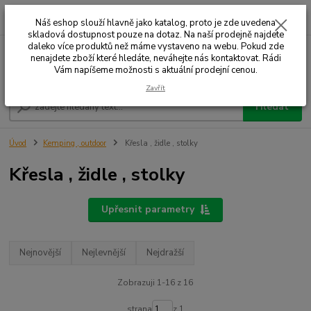
0
ks
+420 732 707 573
za
Náš eshop slouží hlavně jako katalog, proto je zde uvedena
skladová dostupnost pouze na dotaz. Na naší prodejně najdete
daleko více produktů než máme vystaveno na webu. Pokud zde
nenajdete zboží které hledáte, neváhejte nás kontaktovat. Rádi
Menu
Vám napíšeme možnosti s aktuální prodejní cenou.
Zavřít
Hledat
Úvod
Kemping , outdoor
Křesla , židle , stolky
Křesla , židle , stolky
Upřesnit parametry
Nejnovější
Nejlevnější
Nejdražší
Zobrazuji 1-16 z 16
strana
z 1