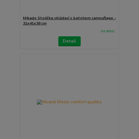
Mikado Stolička skládací s batohem camouflage -
31x41x38 cm
na dotaz
Detail