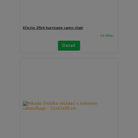
Křeslo Zfish hurricane camo chair
na dotaz
Detail