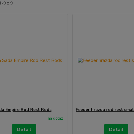
1-9 z 9
a Empire Rod Rest Rods
Feeder hrazda rod rest smal
na dotaz
Detail
Detail