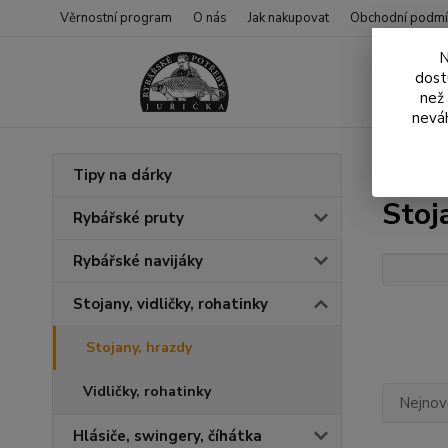
Věrnostní program
O nás
Jak nakupovat
Obchodní podmí
N
dost
než
neváh
Úvod
S
Tipy na dárky
Stoj
Rybářské pruty
Rybářské navijáky
Stojany, vidličky, rohatinky
Stojany, hrazdy
Vidličky, rohatinky
Nejnově
Hlásiče, swingery, číhátka