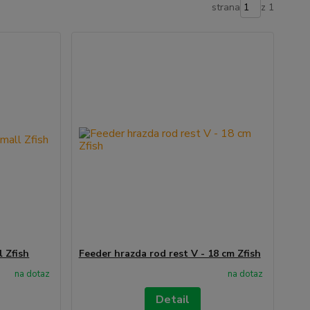
strana
z 1
l Zfish
Feeder hrazda rod rest V - 18 cm Zfish
na dotaz
na dotaz
Detail