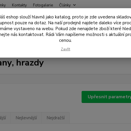
nky
Kontakty
Fotogalerie
Články
áš eshop slouží hlavně jako katalog, proto je zde uvedena sklado
Nevíte
upnost pouze na dotaz. Na naší prodejně najdete daleko více pro
Hledat
+420
 máme vystaveno na webu. Pokud zde nenajdete zboží které hled
ejte nás kontaktovat. Rádi Vám napíšeme možnosti s aktuální pr
cenou.
tojany, vidličky, rohatinky
Stojany, hrazdy
Zavřít
any, hrazdy
Upřesnit parametr
jší
Nejlevnější
Nejdražší