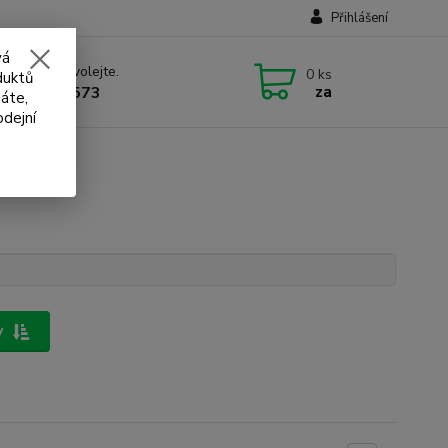
Přihlášení
vá
 si rady? Zavolejte.
0
ks
duktů
za
 732 707 573
áte,
odejní
y