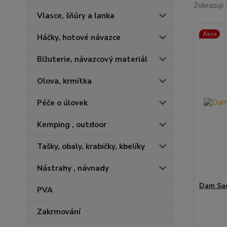
Zobrazuji 
Vlasce, šňůry a lanka
Akce
Háčky, hotové návazce
Bižuterie, návazcový materiál
Olova, krmítka
Péče o úlovek
Kemping , outdoor
Tašky, obaly, krabičky, kbelíky
Nástrahy , návnady
Dam Sad
PVA
Zakrmování