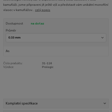
kamufláži, jsme připraveni jít ještě výš a představit vám unikátní monofilní
vlasec v kamuflážov...
celý popis
Dostupnost
na dotaz
Průměr
/
ks
Číslo produktu:
31-116
Výrobce:
Prologic
Kompletní specifikace