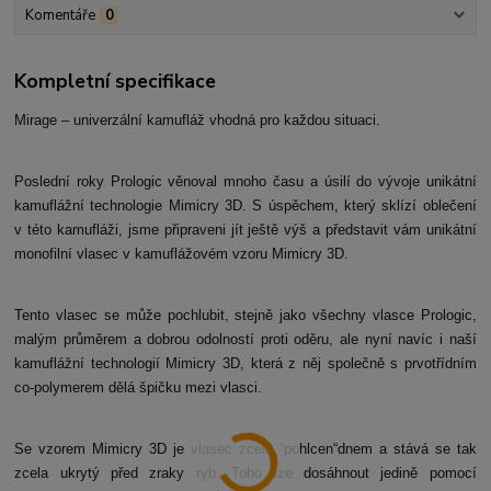
Komentáře
0
Kompletní specifikace
Mirage – univerzální kamufláž vhodná pro každou situaci.
Poslední roky Prologic věnoval mnoho času a úsilí do vývoje unikátní
kamuflážní technologie Mimicry 3D. S úspěchem, který sklízí oblečení
v této kamufláži, jsme připraveni jít ještě výš a představit vám unikátní
monofilní vlasec v kamuflážovém vzoru Mimicry 3D.
Tento vlasec se může pochlubit, stejně jako všechny vlasce Prologic,
malým průměrem a dobrou odolností proti oděru, ale nyní navíc i naší
kamuflážní technologií Mimicry 3D, která z něj společně s prvotřídním
co-polymerem dělá špičku mezi vlasci.
Se vzorem Mimicry 3D je vlasec zcela “pohlcen“dnem a stává se tak
zcela ukrytý před zraky ryb. Toho lze dosáhnout jedině pomocí