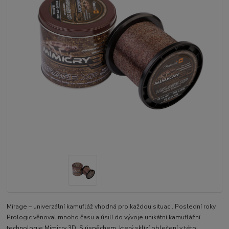
Mirage – univerzální kamufláž vhodná pro každou situaci. Poslední roky
Prologic věnoval mnoho času a úsilí do vývoje unikátní kamuflážní
technologie Mimicry 3D. S úspěchem, který sklízí oblečení v této