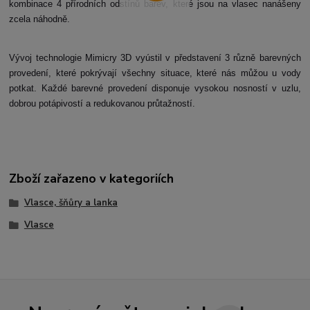
kombinace 4 přírodních odstínů barev, které jsou na vlasec nanášeny
zcela náhodně.
Vývoj technologie Mimicry 3D vyústil v představení 3 různě barevných
provedení, které pokrývají všechny situace, které nás můžou u vody
potkat. Každé barevné provedení disponuje vysokou nosností v uzlu,
dobrou potápivostí a redukovanou průtažností.
Zboží zařazeno v kategoriích
Vlasce, šňůry a lanka
Vlasce