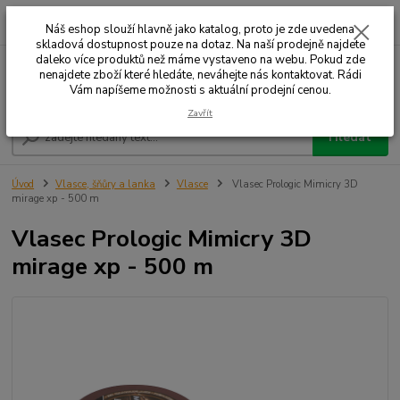
0
ks
+420 732 707 573
za
Náš eshop slouží hlavně jako katalog, proto je zde uvedena
skladová dostupnost pouze na dotaz. Na naší prodejně najdete
daleko více produktů než máme vystaveno na webu. Pokud zde
nenajdete zboží které hledáte, neváhejte nás kontaktovat. Rádi
Menu
Vám napíšeme možnosti s aktuální prodejní cenou.
Zavřít
Hledat
Úvod
Vlasce, šňůry a lanka
Vlasce
Vlasec Prologic Mimicry 3D
mirage xp - 500 m
Vlasec Prologic Mimicry 3D
mirage xp - 500 m