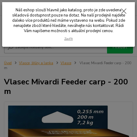
0
ks
+420 732 707 573
za
Náš eshop slouží hlavně jako katalog, proto je zde uvedena
skladová dostupnost pouze na dotaz. Na naší prodejně najdete
daleko více produktů než máme vystaveno na webu. Pokud zde
nenajdete zboží které hledáte, neváhejte nás kontaktovat. Rádi
Menu
Vám napíšeme možnosti s aktuální prodejní cenou.
Zavřít
Hledat
Úvod
Vlasce, šňůry a lanka
Vlasce
Vlasec Mivardi Feeder carp - 200
m
Vlasec Mivardi Feeder carp - 200
m