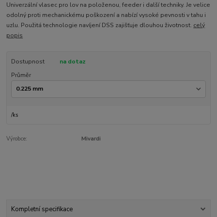
Univerzální vlasec pro lov na položenou, feeder i další techniky. Je velice
odolný proti mechanickému poškození a nabízí vysoké pevnosti v tahu i
uzlu. Použitá technologie navíjení DSS zajišťuje dlouhou životnost.
celý
popis
Dostupnost
na dotaz
Průměr
/
ks
Výrobce:
Mivardi
Kompletní specifikace