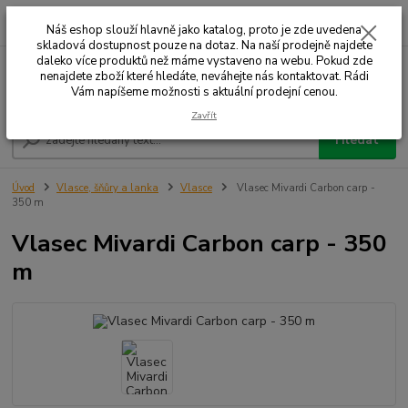
0
ks
+420 732 707 573
za
Náš eshop slouží hlavně jako katalog, proto je zde uvedena
skladová dostupnost pouze na dotaz. Na naší prodejně najdete
daleko více produktů než máme vystaveno na webu. Pokud zde
nenajdete zboží které hledáte, neváhejte nás kontaktovat. Rádi
Menu
Vám napíšeme možnosti s aktuální prodejní cenou.
Zavřít
Hledat
Úvod
Vlasce, šňůry a lanka
Vlasce
Vlasec Mivardi Carbon carp -
350 m
Vlasec Mivardi Carbon carp - 350
m