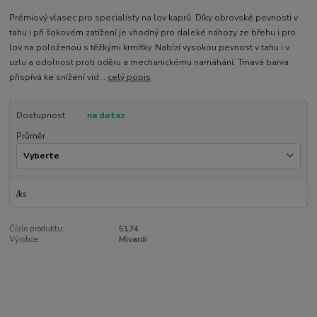
Prémiový vlasec pro specialisty na lov kaprů. Díky obrovské pevnosti v
tahu i při šokovém zatížení je vhodný pro daleké náhozy ze břehu i pro
lov na položenou s těžkými krmítky. Nabízí vysokou pevnost v tahu i v
uzlu a odolnost proti oděru a mechanickému namáhání. Tmavá barva
přispívá ke snížení vid...
celý popis
Dostupnost
na dotaz
Průměr
/
ks
Číslo produktu:
5174
Výrobce:
Mivardi