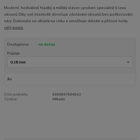
Moderní, hedvábně hladký a měkký vlasec vyroben speciálně k lovu
okounů Díky své elasticitě dovoluje zdolávání okounů bez poškozování
ryby. Dokonale se ukládá na cívku a umožňuje daleké a přesné hody.
celý popis
Dostupnost
na dotaz
Průměr
/
ks
Číslo produktu:
5900637504542
Výrobce:
Mikado