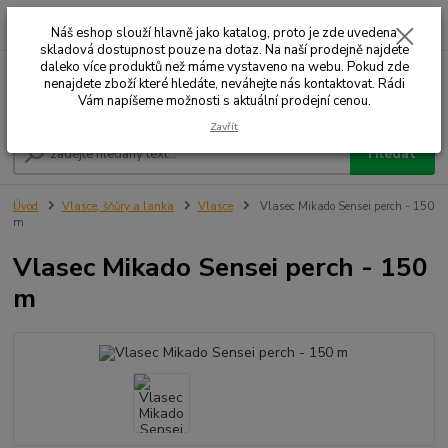
0
ks
+420 732 707 573
za
Náš eshop slouží hlavně jako katalog, proto je zde uvedena
skladová dostupnost pouze na dotaz. Na naší prodejně najdete
daleko více produktů než máme vystaveno na webu. Pokud zde
nenajdete zboží které hledáte, neváhejte nás kontaktovat. Rádi
Menu
Vám napíšeme možnosti s aktuální prodejní cenou.
Zavřít
Hledat
Úvod
Vlasce, šňůry a lanka
Vlasce
Vlasec Mikado Sensei perch - 150
m
Vlasec Mikado Sensei perch - 150
m