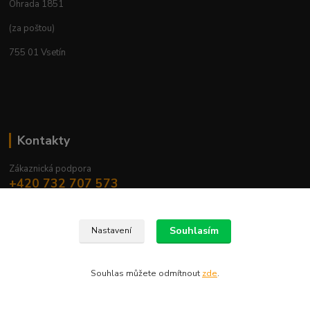
Ohrada 1851
(za poštou)
755 01 Vsetín
Kontakty
Zákaznická podpora
+420 732 707 573
rybarskepotreby-vsetin@seznam.cz
Souhlasím
Nastavení
Souhlas můžete odmítnout
zde
.
Copyright © 2020 RYBARSKEPOTREBYVSETIN.cz