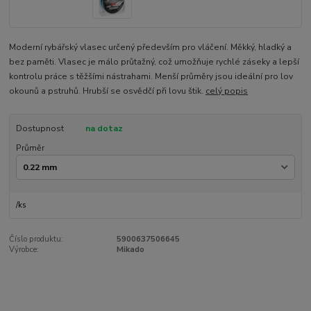
Moderní rybářský vlasec určený především pro vláčení. Měkký, hladký a
bez paměti. Vlasec je málo průtažný, což umožňuje rychlé záseky a lepší
kontrolu práce s těžšími nástrahami. Menší průměry jsou ideální pro lov
okounů a pstruhů. Hrubší se osvědčí při lovu štik.
celý popis
Dostupnost
na dotaz
Průměr
/
ks
Číslo produktu:
5900637506645
Výrobce:
Mikado