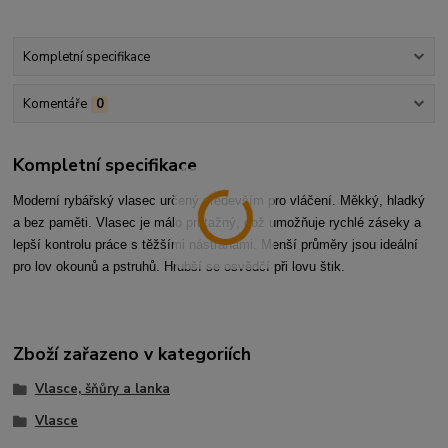
Kompletní specifikace
Komentáře
0
Kompletní specifikace
Moderní rybářský vlasec určený především pro vláčení. Měkký, hladký
a bez paměti. Vlasec je málo průtažný, což umožňuje rychlé záseky a
lepší kontrolu práce s těžšími nástrahami. Menší průměry jsou ideální
pro lov okounů a pstruhů. Hrubší se osvědčí při lovu štik.
Zboží zařazeno v kategoriích
Vlasce, šňůry a lanka
Vlasce