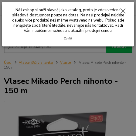
0
ks
+420 732 707 573
za
Náš eshop slouží hlavně jako katalog, proto je zde uvedena
skladová dostupnost pouze na dotaz. Na naší prodejně najdete
daleko více produktů než máme vystaveno na webu. Pokud zde
nenajdete zboží které hledáte, neváhejte nás kontaktovat. Rádi
Menu
Vám napíšeme možnosti s aktuální prodejní cenou.
Zavřít
Hledat
Úvod
Vlasce, šňůry a lanka
Vlasce
Vlasec Mikado Perch nihonto -
150 m
Vlasec Mikado Perch nihonto -
150 m