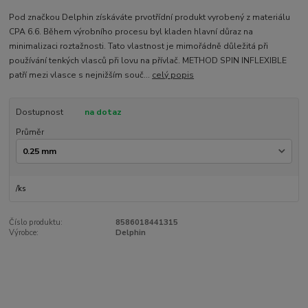
Pod značkou Delphin získáváte prvotřídní produkt vyrobený z materiálu
CPA 6.6. Během výrobního procesu byl kladen hlavní důraz na
minimalizaci roztažnosti. Tato vlastnost je mimořádně důležitá při
používání tenkých vlasců při lovu na přívlač. METHOD SPIN INFLEXIBLE
patří mezi vlasce s nejnižším souč...
celý popis
Dostupnost
na dotaz
Průměr
/
ks
Číslo produktu:
8586018441315
Výrobce:
Delphin