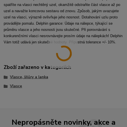
spatříte na vlasci nechtěný uzel, okamžitě odstraňte část vlasce až po
uzel a navažte koncovou sestavu od znovu. Způsob, jakým uvazujete
uzel na vlasci, výrazně ovlivňuje jeho nosnost. Dotahování uzlu proto
provádějte pomalu. Delphin garance: Údaje na nálepce, týkající se
průměru vlasce a jeho nosnosti jsou skutečné. Při porovnávání s
konkurenčními vlasci nesrovnávejte prosím údaje na nálepkách! Delphin
Vám totiž udává jen skutečné hodnoty. Přípustná tolerance +/- 10%.
Zboží zařazeno v kategoriích
Vlasce, šňůry a lanka
Vlasce
Nepropásněte novinky, akce a