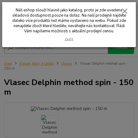
0
ks
+420 732 707 573
za
Náš eshop slouží hlavně jako katalog, proto je zde uvedena
skladová dostupnost pouze na dotaz. Na naší prodejně najdete
daleko více produktů než máme vystaveno na webu. Pokud zde
nenajdete zboží které hledáte, neváhejte nás kontaktovat. Rádi
Menu
Vám napíšeme možnosti s aktuální prodejní cenou.
Zavřít
Hledat
Úvod
Vlasce, šňůry a lanka
Vlasce
Vlasec Delphin method spin -
150 m
Vlasec Delphin method spin - 150
m