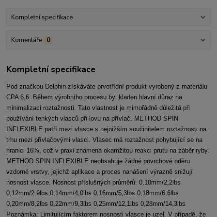
Kompletní specifikace
Komentáře
0
Kompletní specifikace
Pod značkou Delphin získáváte prvotřídní produkt vyrobený z materiálu
CPA 6.6. Během výrobního procesu byl kladen hlavní důraz na
minimalizaci roztažnosti. Tato vlastnost je mimořádně důležitá při
používání tenkých vlasců při lovu na přívlač. METHOD SPIN
INFLEXIBLE patří mezi vlasce s nejnižším součinitelem roztažnosti na
trhu mezi přívlačovými vlasci. Vlasec má roztažnost pohybující se na
hranici 16%, což v praxi znamená okamžitou reakci prutu na záběr ryby.
METHOD SPIN INFLEXIBLE neobsahuje žádné povrchové oděru
vzdorné vrstvy, jejichž aplikace a proces nanášení výrazně snižují
nosnost vlasce. Nosnost příslušných průměrů: 0,10mm/2,2lbs
0,12mm/2,9lbs 0,14mm/4,0lbs 0,16mm/5,3lbs 0,18mm/6,6lbs
0,20mm/8,2lbs 0,22mm/9,3lbs 0,25mm/12,1lbs 0,28mm/14,3lbs
Poznámka: Limitujícím faktorem nosnosti vlasce je uzel. V případě, že