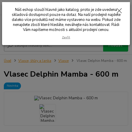
0
ks
+420 732 707 573
za
Náš eshop slouží hlavně jako katalog, proto je zde uvedena
skladová dostupnost pouze na dotaz. Na naší prodejně najdete
daleko více produktů než máme vystaveno na webu. Pokud zde
nenajdete zboží které hledáte, neváhejte nás kontaktovat. Rádi
Menu
Vám napíšeme možnosti s aktuální prodejní cenou.
Zavřít
Hledat
Úvod
Vlasce, šňůry a lanka
Vlasce
Vlasec Delphin Mamba - 600 m
Vlasec Delphin Mamba - 600 m
Novinka