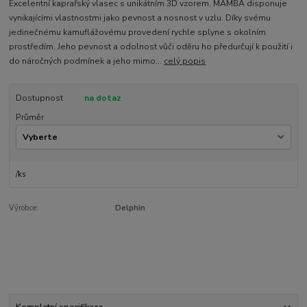
Excelentní kaprařský vlasec s unikátním 3D vzorem. MAMBA disponuje
vynikajícími vlastnostmi jako pevnost a nosnost v uzlu. Díky svému
jedinečnému kamuflážovému provedení rychle splyne s okolním
prostředím. Jeho pevnost a odolnost vůči oděru ho předurčují k použití i
do náročných podmínek a jeho mimo...
celý popis
Dostupnost
na dotaz
Průměr
/
ks
Výrobce:
Delphin