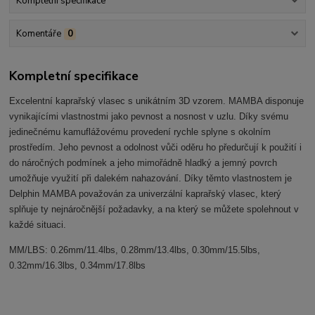
Kompletní specifikace
Komentáře
0
Kompletní specifikace
Excelentní kaprařský vlasec s unikátním 3D vzorem. MAMBA disponuje
vynikajícími vlastnostmi jako pevnost a nosnost v uzlu. Díky svému
jedinečnému kamuflážovému provedení rychle splyne s okolním
prostředím. Jeho pevnost a odolnost vůči oděru ho předurčují k použití i
do náročných podmínek a jeho mimořádně hladký a jemný povrch
umožňuje využití při dalekém nahazování. Díky těmto vlastnostem je
Delphin MAMBA považován za univerzální kaprařský vlasec, který
splňuje ty nejnáročnější požadavky, a na který se můžete spolehnout v
každé situaci.
MM/LBS: 0.26mm/11.4lbs, 0.28mm/13.4lbs, 0.30mm/15.5lbs,
0.32mm/16.3lbs, 0.34mm/17.8lbs