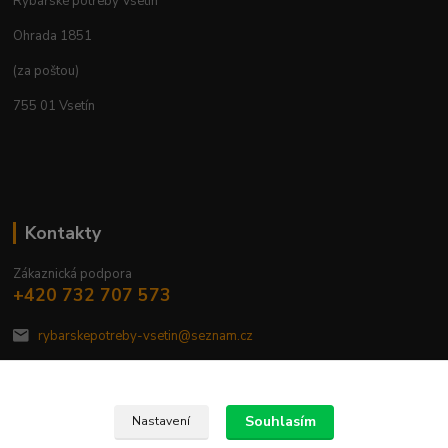
Rybářské potřeby Vsetín
Ohrada 1851
(za poštou)
755 01 Vsetín
Kontakty
Zákaznická podpora
+420 732 707 573
rybarskepotreby-vsetin@seznam.cz
Souhlasím
Nastavení