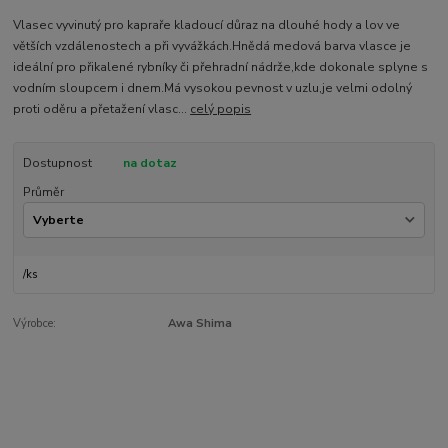
Vlasec vyvinutý pro kapraře kladoucí důraz na dlouhé hody a lov ve
větších vzdálenostech a při vyvážkách.Hnědá medová barva vlasce je
ideální pro přikalené rybníky či přehradní nádrže,kde dokonale splyne s
vodním sloupcem i dnem.Má vysokou pevnost v uzlu,je velmi odolný
proti oděru a přetažení vlasc...
celý popis
Dostupnost
na dotaz
Průměr
/
ks
Výrobce:
Awa Shima