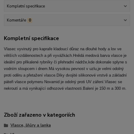
Kompletní specifikace
Komentáře
0
Kompletní specifikace
Vlasec vyvinutý pro kapraře kladoucí důraz na dlouhé hody a lov ve
větších vzdálenostech a při vyvážkách.Hnědá medová barva vlasce je
ideální pro přikalené rybníky či přehradní nádrže,kde dokonale splyne s
vodním sloupcem i dnem.Má vysokou pevnost v uzlu,je velmi odolný
proti oděru a přetažení vlasce.Díky dvojité silikonové vrstvě a základní
páteři vlasce polymeru Novamid je odolný proti UV záření.Vlasec se
nekroutí a má vynikající odhozové vlastnosti.Balení je 150 m a 300 m.
Zboží zařazeno v kategoriích
Vlasce, šňůry a lanka