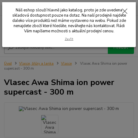
0
ks
+420 732 707 573
za
Náš eshop slouží hlavně jako katalog, proto je zde uvedena
skladová dostupnost pouze na dotaz. Na naší prodejně najdete
daleko více produktů než máme vystaveno na webu. Pokud zde
nenajdete zboží které hledáte, neváhejte nás kontaktovat. Rádi
Menu
Vám napíšeme možnosti s aktuální prodejní cenou.
Zavřít
Hledat
Úvod
Vlasce, šňůry a lanka
Vlasce
Vlasec Awa Shima ion power
supercast - 300 m
Vlasec Awa Shima ion power
supercast - 300 m