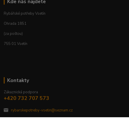
Kde nás najdete
Rybářské potřeby Vsetín
Ohrada 1851
(za poštou)
755 01 Vsetín
Kontakty
Zákaznická podpora
+420 732 707 573
rybarskepotreby-vsetin@seznam.cz