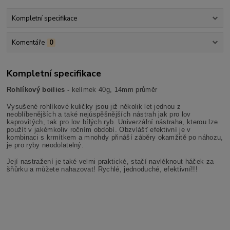
Kompletní specifikace
Komentáře
0
Kompletní specifikace
Rohlíkový boilies -
kelímek 40g, 14mm průměr
Vysušené rohlíkové kuličky jsou již několik let jednou z
neoblíbenějších a také nejúspěšnějších nástrah jak pro lov
kaprovitých, tak pro lov bílých ryb. Univerzální nástraha, kterou lze
použít v jakémkoliv ročním období. Obzvlášť efektivní je v
kombinaci s krmítkem a mnohdy přináší záběry okamžitě po náhozu,
je pro ryby neodolatelný.
Její nastražení je také velmi praktické, stačí navléknout háček za
šňůrku a můžete nahazovat! Rychlé, jednoduché, efektivní!!!