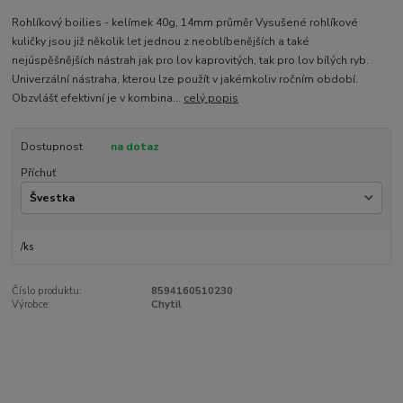
Rohlíkový boilies - kelímek 40g, 14mm průměr Vysušené rohlíkové
kuličky jsou již několik let jednou z neoblíbenějších a také
nejúspěšnějších nástrah jak pro lov kaprovitých, tak pro lov bílých ryb.
Univerzální nástraha, kterou lze použít v jakémkoliv ročním období.
Obzvlášť efektivní je v kombina...
celý popis
Dostupnost
na dotaz
Příchuť
/
ks
Číslo produktu:
8594160510230
Výrobce:
Chytil