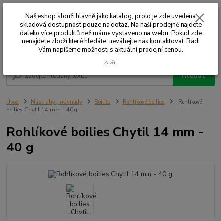
0
ks
+420 732 707 573
za
Náš eshop slouží hlavně jako katalog, proto je zde uvedena
skladová dostupnost pouze na dotaz. Na naší prodejně najdete
daleko více produktů než máme vystaveno na webu. Pokud zde
nenajdete zboží které hledáte, neváhejte nás kontaktovat. Rádi
Menu
Vám napíšeme možnosti s aktuální prodejní cenou.
Zavřít
Hledat
Úvod
Nástrahy , návnady
Boilies
Rohlíkové boilies
Rohlíkové
boilies Chytil 14 mm - 40 g
Rohlíkové boilies Chytil 14 mm -
40 g