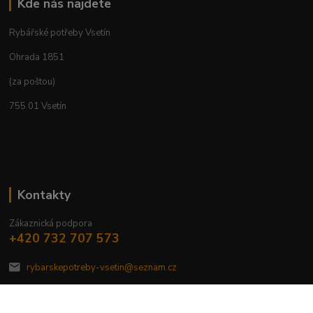
Kde nás najdete
Rybářské potřeby Vsetín
Ohrada 1851
(za poštou)
755 01 Vsetín
Kontakty
Zákaznická podpora
+420 732 707 573
rybarskepotreby-vsetin@seznam.cz