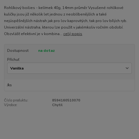
Rohlíkový boilies - kelímek 40g, 14mm průměr Vysušené rohlíkové
kuličky jsou již několik let jednou z neoblíbenějších a také
nejúspěšnějších nástrah jak pro lov kaprovitých, tak pro lov bílých ryb.
Univerzální nástraha, kterou lze použít v jakémkoliv ročním období.
Obzvlášť efektivní je v kombina...
celý popis
Dostupnost
na dotaz
Příchuť
/
ks
Číslo produktu:
8594160510070
Výrobce:
Chytil