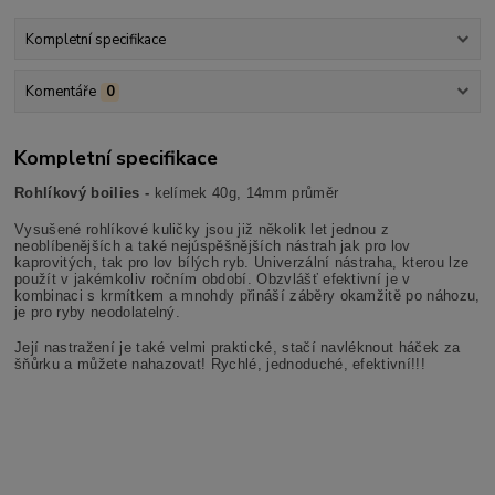
Kompletní specifikace
Komentáře
0
Kompletní specifikace
Rohlíkový boilies -
kelímek 40g, 14mm průměr
Vysušené rohlíkové kuličky jsou již několik let jednou z
neoblíbenějších a také nejúspěšnějších nástrah jak pro lov
kaprovitých, tak pro lov bílých ryb. Univerzální nástraha, kterou lze
použít v jakémkoliv ročním období. Obzvlášť efektivní je v
kombinaci s krmítkem a mnohdy přináší záběry okamžitě po náhozu,
je pro ryby neodolatelný.
Její nastražení je také velmi praktické, stačí navléknout háček za
šňůrku a můžete nahazovat! Rychlé, jednoduché, efektivní!!!