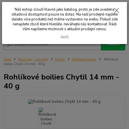
0
ks
+420 732 707 573
za
Náš eshop slouží hlavně jako katalog, proto je zde uvedena
skladová dostupnost pouze na dotaz. Na naší prodejně najdete
daleko více produktů než máme vystaveno na webu. Pokud zde
nenajdete zboží které hledáte, neváhejte nás kontaktovat. Rádi
Menu
Vám napíšeme možnosti s aktuální prodejní cenou.
Zavřít
Hledat
Úvod
Nástrahy , návnady
Boilies
Rohlíkové boilies
Rohlíkové
boilies Chytil 14 mm - 40 g
Rohlíkové boilies Chytil 14 mm -
40 g