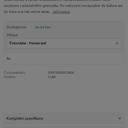
vyrobeny z pšeničného granulátu. Po nahození nezapadne do bahna ani
do trávy a je tak velice atrak...
celý popis
Dostupnost
na dotaz
Příchuť
/
ks
Číslo produktu:
5997556302854
Výrobce:
Cukk
Kompletní specifikace