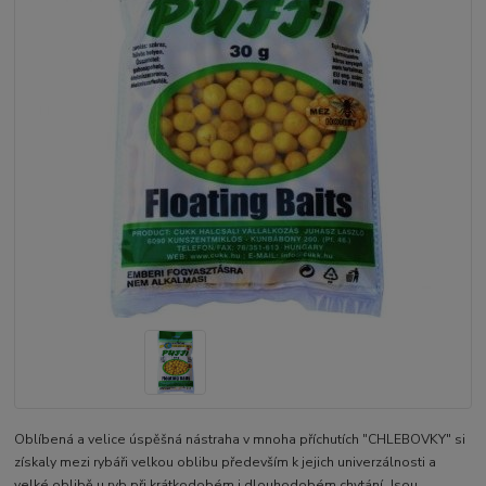
Oblíbená a velice úspěšná nástraha v mnoha příchutích "CHLEBOVKY" si
získaly mezi rybáři velkou oblibu především k jejich univerzálnosti a
velké oblibě u ryb při krátkodobém i dlouhodobém chytání. Jsou