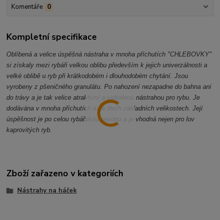
Komentáře
0
Kompletní specifikace
Oblíbená a velice úspěšná nástraha v mnoha příchutích "CHLEBOVKY"
si získaly mezi rybáři velkou oblibu především k jejich univerzálnosti a
velké oblibě u ryb při krátkodobém i dlouhodobém chytání. Jsou
vyrobeny z pšeničného granulátu. Po nahození nezapadne do bahna ani
do trávy a je tak velice atraktivní a viditelnou nástrahou pro rybu. Je
dodávána v mnoha příchutích a ve třech základních velikostech. Její
úspěšnost je po celou rybářskou sezónu a je vhodná nejen pro lov
kaprovitých ryb.
Zboží zařazeno v kategoriích
Nástrahy na háček