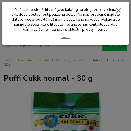
0
ks
+420 732 707 573
za
Náš eshop slouží hlavně jako katalog, proto je zde uvedena
skladová dostupnost pouze na dotaz. Na naší prodejně najdete
daleko více produktů než máme vystaveno na webu. Pokud zde
nenajdete zboží které hledáte, neváhejte nás kontaktovat. Rádi
Menu
Vám napíšeme možnosti s aktuální prodejní cenou.
Zavřít
Hledat
Úvod
Nástrahy , návnady
Nástrahy na háček
Puffi Cukk normal -
30 g
Puffi Cukk normal - 30 g