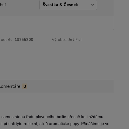
chuť
roduktu:
19255200
Výrobce:
Jet Fish
Komentáře
0
it samostatnou řadu plovoucího boilie přesně ke každému
 přidali tyto reflexní, silně aromatické popy. Přinášíme je ve