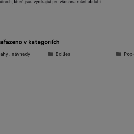
ěrech, které jsou vynikající pro všechna roční období.
zařazeno v kategoriích
ahy , návnady
Boilies
Pop-