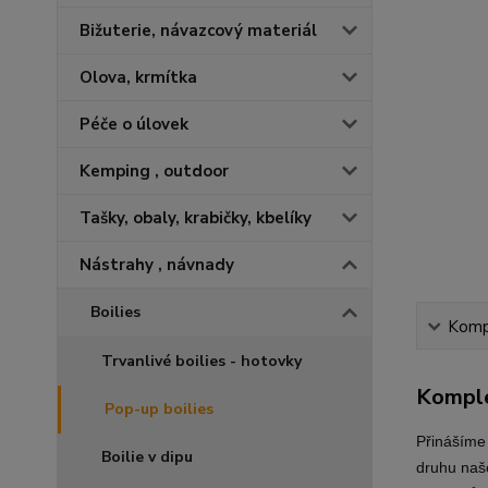
Bižuterie, návazcový materiál
Olova, krmítka
Péče o úlovek
Kemping , outdoor
Tašky, obaly, krabičky, kbelíky
Nástrahy , návnady
Boilies
Kompl
Trvanlivé boilies - hotovky
Komple
Pop-up boilies
Přinášíme 
Boilie v dipu
druhu naše