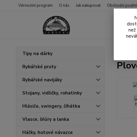
Věrnostní program
O nás
Jak nakupovat
Obchodní podmí
N
dost
než
neváh
Úvod
N
Tipy na dárky
Plov
Rybářské pruty
Rybářské navijáky
Stojany, vidličky, rohatinky
Hlásiče, swingery, číhátka
Vlasce, šňůry a lanka
Háčky, hotové návazce