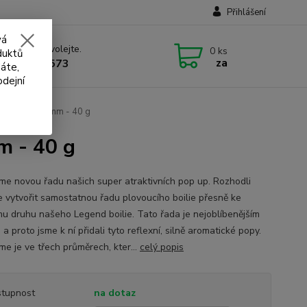
Přihlášení
vá
 si rady? Zavolejte.
0
ks
duktů
za
 732 707 573
áte,
odejní
sh Legend 12 mm - 40 g
m - 40 g
íme novou řadu našich super atraktivních pop up. Rozhodli
e vytvořit samostatnou řadu plovoucího boilie přesně ke
u druhu našeho Legend boilie. Tato řada je nejoblíbenějším
 a proto jsme k ní přidali tyto reflexní, silně aromatické popy.
me je ve třech průměrech, kter...
celý popis
tupnost
na dotaz