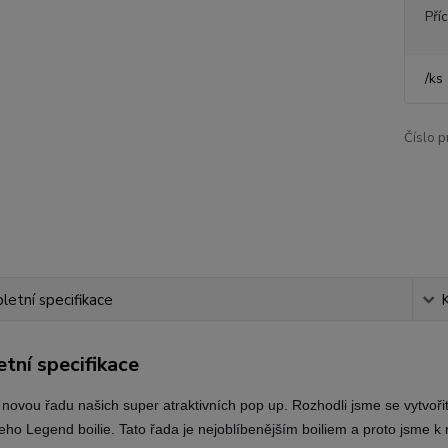
Pří
/
ks
Číslo p
etní specifikace
tní specifikace
novou řadu našich super atraktivních pop up. Rozhodli jsme se vytvoř
ho Legend boilie. Tato řada je nejoblíbenějším boiliem a proto jsme k ní