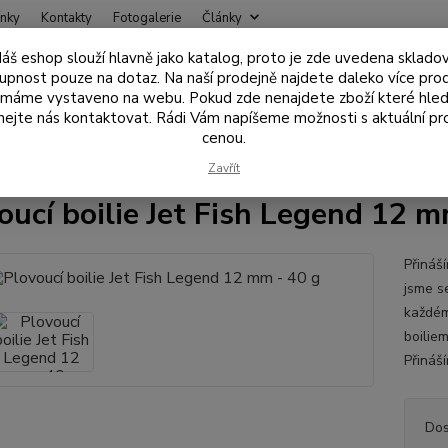
nky
Kontakty
Fotogalerie
Články
áš eshop slouží hlavně jako katalog, proto je zde uvedena sklado
Nevíte
upnost pouze na dotaz. Na naší prodejně najdete daleko více pro
Hledat
+420
 máme vystaveno na webu. Pokud zde nenajdete zboží které hled
ejte nás kontaktovat. Rádi Vám napíšeme možnosti s aktuální pr
cenou.
ástrahy , návnady
Boilies
Pop-up boilies
Plovoucí boilie Jet Fi
Zavřít
oucí boilie Jet Fish Legend 12 m
Přináš
jsme s
každém
boiliem
Přináší
Dos