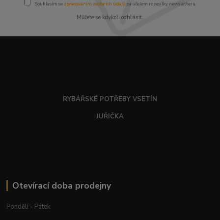
Souhlasím se
zpracováním osobních údajů
za účelem rozesílky newsletteru.
Můžete se kdykoli odhlásit.
RYBÁŘSKÉ POTŘEBY VSETÍN
JUŘIČKA
Otevírací doba prodejny
Pondělí - Pátek