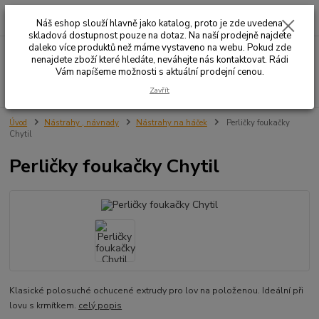
0
ks
+420 732 707 573
za
Náš eshop slouží hlavně jako katalog, proto je zde uvedena
skladová dostupnost pouze na dotaz. Na naší prodejně najdete
daleko více produktů než máme vystaveno na webu. Pokud zde
Menu
nenajdete zboží které hledáte, neváhejte nás kontaktovat. Rádi
Vám napíšeme možnosti s aktuální prodejní cenou.
Hledat
Zavřít
Úvod
Nástrahy , návnady
Nástrahy na háček
Perličky foukačky
Chytil
Perličky foukačky Chytil
Klasické polosuché ochucené extrudy pro lov na položenou. Ideální při
lovu s krmítkem.
celý popis