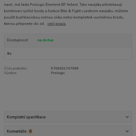
navíc, má řada Prologic Element BF řešení. Tyto navijáky představují
kombinaci rychlé brzdy a funkce Bite & Fight v jednom navijáku, můžete
použít buď klasickou volnou cívku nebo kompletně uvolněnou brzdu,
kterou přepnete do zd...
celý popis
Dostupnost
na dotaz
/
ks
Číslo produktu:
5706301747068
Výrobce:
Prologic
Kompletní specifikace
Komentáře
0