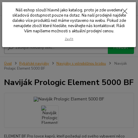
0
ks
+420 732 707 573
za
Náš eshop slouží hlavně jako katalog, proto je zde uvedena
skladová dostupnost pouze na dotaz. Na naší prodejně najdete
daleko více produktů než máme vystaveno na webu. Pokud zde
nenajdete zboží které hledáte, neváhejte nás kontaktovat. Rádi
Menu
Vám napíšeme možnosti s aktuální prodejní cenou.
Zavřít
Hledat
Úvod
Rybářské navijáky
Navijáky s volnoběžnou brzdou
Naviják
Prologic Element 5000 BF
Naviják Prologic Element 5000 BF
ELEMENT BF Pro lovce kaprů, kteří požadují od svého vybavení něco