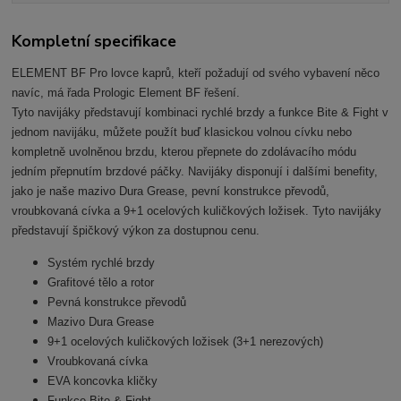
Kompletní specifikace
ELEMENT BF Pro lovce kaprů, kteří požadují od svého vybavení něco
navíc, má řada Prologic Element BF řešení.
Tyto navijáky představují kombinaci rychlé brzdy a funkce Bite & Fight v
jednom navijáku, můžete použít buď klasickou volnou cívku nebo
kompletně uvolněnou brzdu, kterou přepnete do zdolávacího módu
jedním přepnutím brzdové páčky. Navijáky disponují i dalšími benefity,
jako je naše mazivo Dura Grease, pevní konstrukce převodů,
vroubkovaná cívka a 9+1 ocelových kuličkových ložisek. Tyto navijáky
představují špičkový výkon za dostupnou cenu.
Systém rychlé brzdy
Grafitové tělo a rotor
Pevná konstrukce převodů
Mazivo Dura Grease
9+1 ocelových kuličkových ložisek (3+1 nerezových)
Vroubkovaná cívka
EVA koncovka kličky
Funkce Bite & Fight