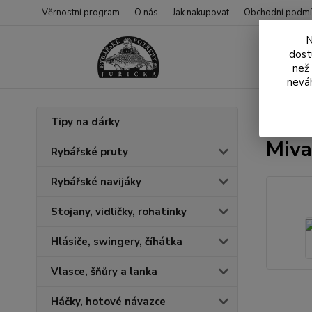
Věrnostní program
O nás
Jak nakupovat
Obchodní podmí
N
dost
než
neváh
Úvod
N
Tipy na dárky
Miva
Rybářské pruty
Rybářské navijáky
Stojany, vidličky, rohatinky
Hlásiče, swingery, číhátka
Vlasce, šňůry a lanka
Háčky, hotové návazce