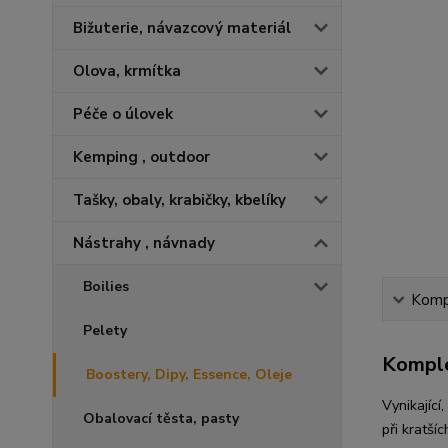
Bižuterie, návazcový materiál
Olova, krmítka
Péče o úlovek
Kemping , outdoor
Tašky, obaly, krabičky, kbelíky
Nástrahy , návnady
Boilies
Kompl
Pelety
Komple
Boostery, Dipy, Essence, Oleje
Vynikající
Obalovací těsta, pasty
při kratší