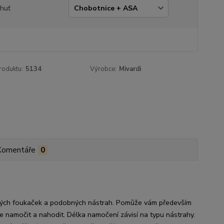
chuť
roduktu:
5134
Výrobce:
Mivardi
Komentáře
0
 různých foukaček a podobných nástrah. Pomůže vám především
uze namočit a nahodit. Délka namočení závisí na typu nástrahy.