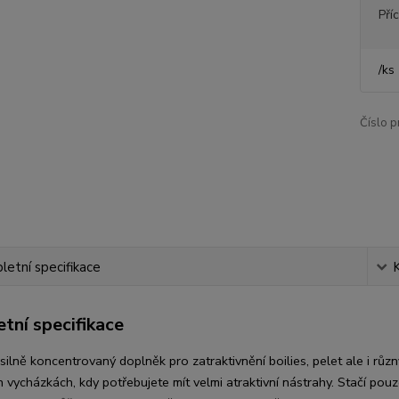
Pří
/
ks
Číslo p
etní specifikace
tní specifikace
, silně koncentrovaný doplněk pro zatraktivnění boilies, pelet ale i
ch vycházkách, kdy potřebujete mít velmi atraktivní nástrahy. Stačí po