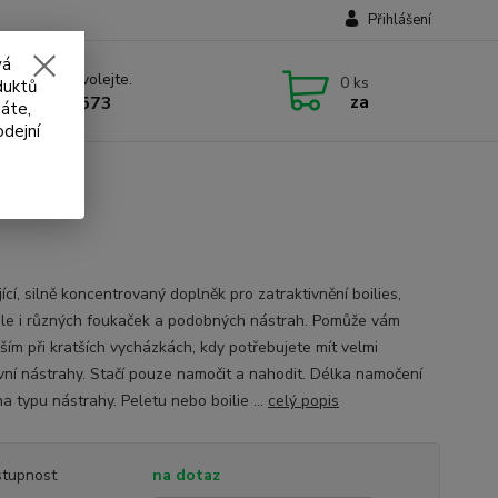
Přihlášení
vá
 si rady? Zavolejte.
0
ks
duktů
za
 732 707 573
áte,
odejní
 - 100 ml
ící, silně koncentrovaný doplněk pro zatraktivnění boilies,
ale i různých foukaček a podobných nástrah. Pomůže vám
ším při kratších vycházkách, kdy potřebujete mít velmi
ivní nástrahy. Stačí pouze namočit a nahodit. Délka namočení
na typu nástrahy. Peletu nebo boilie ...
celý popis
tupnost
na dotaz