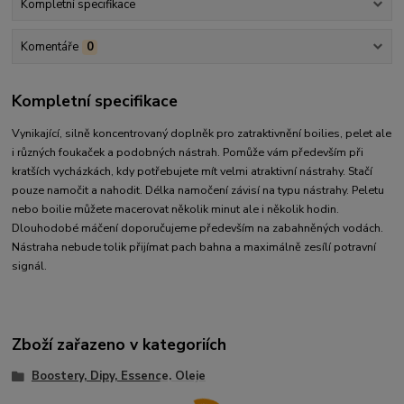
Kompletní specifikace
Komentáře
0
Kompletní specifikace
Vynikající, silně koncentrovaný doplněk pro zatraktivnění boilies, pelet ale
i různých foukaček a podobných nástrah. Pomůže vám především při
kratších vycházkách, kdy potřebujete mít velmi atraktivní nástrahy. Stačí
pouze namočit a nahodit. Délka namočení závisí na typu nástrahy. Peletu
nebo boilie můžete macerovat několik minut ale i několik hodin.
Dlouhodobé máčení doporučujeme především na zabahněných vodách.
Nástraha nebude tolik přijímat pach bahna a maximálně zesílí potravní
signál.
Zboží zařazeno v kategoriích
Boostery, Dipy, Essence, Oleje