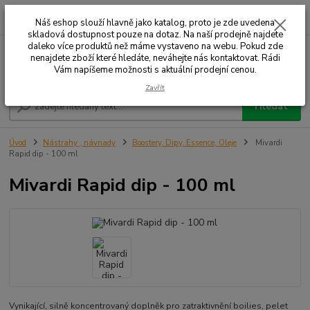
0
ks
+420 732 707 573
za
Náš eshop slouží hlavně jako katalog, proto je zde uvedena
skladová dostupnost pouze na dotaz. Na naší prodejně najdete
daleko více produktů než máme vystaveno na webu. Pokud zde
nenajdete zboží které hledáte, neváhejte nás kontaktovat. Rádi
Menu
Vám napíšeme možnosti s aktuální prodejní cenou.
Zavřít
Hledat
Úvod
Nástrahy , návnady
Boostery, Dipy, Essence, Oleje
Mivardi
Rapid dip - 100 ml
Mivardi Rapid dip - 100 ml
Vynikající, silně koncentrovaný doplněk pro zatraktivnění boilies, pelet