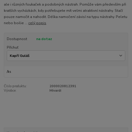
ale i různých foukaček a podobných nástrah. Pomůže vám především při
kratších vycházkách, kdy potřebujete mít velmi atraktivní nástrahy. Stačí
pouze namočit a nahodit. Délka namočení závisí na typu nástrahy. Peletu
nebo boilie ...
celý popis
Dostupnost
na dotaz
Příchuť
/
ks
Číslo produktu:
2000020812391
Výrobce:
Mivardi