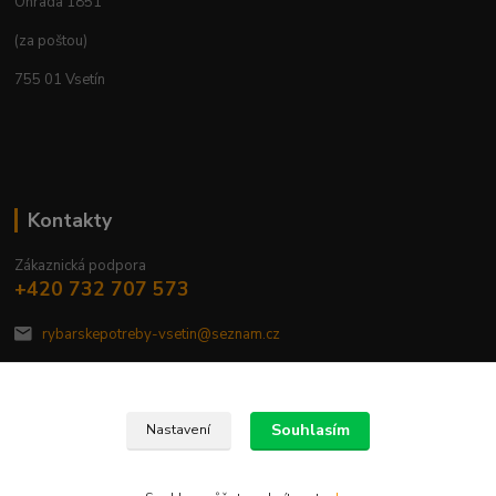
Ohrada 1851
(za poštou)
755 01 Vsetín
Kontakty
Zákaznická podpora
+420 732 707 573
rybarskepotreby-vsetin@seznam.cz
Souhlasím
Nastavení
Copyright © 2020 RYBARSKEPOTREBYVSETIN.cz