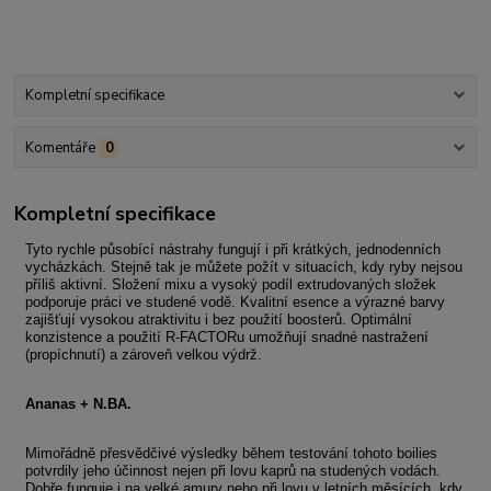
Kompletní specifikace
Komentáře
0
Kompletní specifikace
Tyto rychle působící nástrahy fungují i při krátkých, jednodenních
vycházkách. Stejně tak je můžete požít v situacích, kdy ryby nejsou
příliš aktivní. Složení mixu a vysoký podíl extrudovaných složek
podporuje práci ve studené vodě. Kvalitní esence a výrazné barvy
zajišťují vysokou atraktivitu i bez použití boosterů. Optimální
konzistence a použití R-FACTORu umožňují snadné nastražení
(propíchnutí) a zároveň velkou výdrž.
Ananas + N.BA.
Mimořádně přesvědčivé výsledky během testování tohoto boilies
potvrdily jeho účinnost nejen při lovu kaprů na studených vodách.
Dobře funguje i na velké amury nebo při lovu v letních měsících, kdy