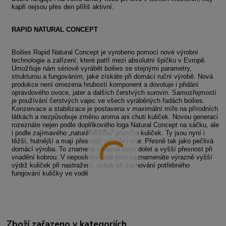
kapři nejsou přes den příliš aktivní.
RAPID NATURAL CONCEPT
Boilies Rapid Natural Concept je vyrobeno pomocí nové výrobní
technologie a zařízení, které patří mezi absolutní špičku v Evropě.
Umožňuje nám sériově vyrábět boilies se stejnými parametry,
strukturou a fungováním, jaké získáte při domácí ruční výrobě. Nová
produkce není omezena hrubostí komponent a dovoluje i přidání
opravdového ovoce, jater a dalších čerstvých surovin. Samozřejmostí
je používání čerstvých vajec ve všech vyráběných řadách boilies.
Konzervace a stabilizace je postavena v maximální míře na přírodních
látkách a nezpůsobuje změnu aroma ani chuti kuliček. Novou generaci
rozeznáte nejen podle doplňkového loga Natural Concept na sáčku, ale
i podle zajímavého „naturálnějšího“ povrchu kuliček. Ty jsou nyní i
těžší, hutnější a mají přesnější průměr i tvar. Přesně tak jako pečlivá
domácí výroba. To znamená výrazně delší dolet a vyšší přesnost při
vnadění kobrou. V neposlední řadě jistě zaznamenáte výrazně vyšší
výdrž kuliček při nastražení, avšak při zachování potřebného
fungování kuličky ve vodě.
Zboží zařazeno v kategoriích