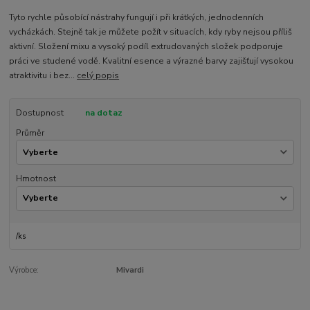
Tyto rychle působící nástrahy fungují i při krátkých, jednodenních
vycházkách. Stejně tak je můžete požít v situacích, kdy ryby nejsou příliš
aktivní. Složení mixu a vysoký podíl extrudovaných složek podporuje
práci ve studené vodě. Kvalitní esence a výrazné barvy zajišťují vysokou
atraktivitu i bez...
celý popis
Dostupnost
na dotaz
Průměr
Hmotnost
/
ks
Výrobce:
Mivardi