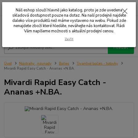
0
ks
+420 732 707 573
za
Náš eshop slouží hlavně jako katalog, proto je zde uvedena
skladová dostupnost pouze na dotaz. Na naší prodejně najdete
daleko více produktů než máme vystaveno na webu. Pokud zde
nenajdete zboží které hledáte, neváhejte nás kontaktovat. Rádi
Menu
Vám napíšeme možnosti s aktuální prodejní cenou.
Zavřít
Hledat
Úvod
Nástrahy , návnady
Boilies
Trvanlivé boilies - hotovky
Mivardi Rapid Easy Catch - Ananas +N.BA.
Mivardi Rapid Easy Catch -
Ananas +N.BA.