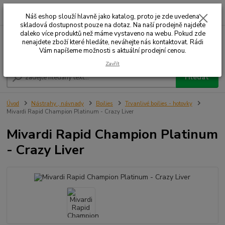
0
ks
+420 732 707 573
za
Náš eshop slouží hlavně jako katalog, proto je zde uvedena
skladová dostupnost pouze na dotaz. Na naší prodejně najdete
daleko více produktů než máme vystaveno na webu. Pokud zde
nenajdete zboží které hledáte, neváhejte nás kontaktovat. Rádi
Menu
Vám napíšeme možnosti s aktuální prodejní cenou.
Zavřít
Hledat
Úvod
Nástrahy , návnady
Boilies
Trvanlivé boilies - hotovky
Mivardi Rapid Champion Platinum - Crazy Liver
Mivardi Rapid Champion Platinum
- Crazy Liver