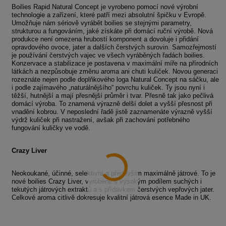
Boilies Rapid Natural Concept je vyrobeno pomocí nové výrobní
technologie a zařízení, které patří mezi absolutní špičku v Evropě.
Umožňuje nám sériově vyrábět boilies se stejnými parametry,
strukturou a fungováním, jaké získáte při domácí ruční výrobě. Nová
produkce není omezena hrubostí komponent a dovoluje i přidání
opravdového ovoce, jater a dalších čerstvých surovin. Samozřejmostí
je používání čerstvých vajec ve všech vyráběných řadách boilies.
Konzervace a stabilizace je postavena v maximální míře na přírodních
látkách a nezpůsobuje změnu aroma ani chuti kuliček. Novou generaci
rozeznáte nejen podle doplňkového loga Natural Concept na sáčku, ale
i podle zajímavého „naturálnějšího“ povrchu kuliček. Ty jsou nyní i
těžší, hutnější a mají přesnější průměr i tvar. Přesně tak jako pečlivá
domácí výroba. To znamená výrazně delší dolet a vyšší přesnost při
vnadění kobrou. V neposlední řadě jistě zaznamenáte výrazně vyšší
výdrž kuliček při nastražení, avšak při zachování potřebného
fungování kuličky ve vodě.
Crazy Liver
Neokoukané, účinné, selektivní a především maximálně játrové. To je
nové boilies Crazy Liver, vyrobené s vysokým podílem suchých i
tekutých játrových extraktů a s přídavkem čerstvých vepřových jater.
Celkové aroma citlivě dokresuje kvalitní játrová esence Made in UK.