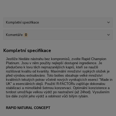
Kompletní specifikace
Komentáře
0
Kompletní specifikace
Jestliže hledáte nástrahu bez kompromisů, zvolte Rapid Champion
Platinum. Jsou v něm použity nejlepší dostupné ingredience. Je
předurčeno k lovu těch nejmazanějších kaprů, kteří se naučili
rozlišovat kvalitu od kvantity. Maximální množství sypkých složek je
před výrobou extrudováno. Toto boilies obsahuje velké množství
kvalitních tekutých potrav včetně nových vynikajících esencí "Made in
UK" a esenciálních olejů. Použití R-FACTORu zajišťuje dokonalou
stabilizaci a mimořádně šetrnou konzervaci. Optimální konzistence a
tvrdost umožňuje velkou výdrž po nastražení (až 24hod). Vysušením
lze dále zvýšit jeho výdrž a odolnost vůči bílým rybám.
RAPID NATURAL CONCEPT