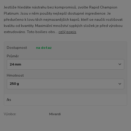
Jestliže hledáte nástrahu bez kompromisů, zvolte Rapid Champion
Platinum. Jsou v něm použity nejlepší dostupné ingredience. Je
předurčeno k lovu těch nejmazanějších kaprů, kteří se naučili rozlišovat
kvalitu od kvantity. Maximální množství sypkých složek je před výrobou
extrudováno. Toto boilies obs...
celý popis
Dostupnost
na dotaz
Průměr
Hmotnost
/
ks
Výrobce:
Mivardi