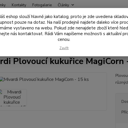
nky
Kontakty
Fotogalerie
Články
áš eshop slouží hlavně jako katalog, proto je zde uvedena sklado
Nevíte
upnost pouze na dotaz. Na naší prodejně najdete daleko více pro
Hledat
+420
 máme vystaveno na webu. Pokud zde nenajdete zboží které hled
ejte nás kontaktovat. Rádi Vám napíšeme možnosti s aktuální pr
cenou.
ástrahy , návnady
Nástrahy na háček
Mivardi Plovoucí kukuřice Magi
Zavřít
rdi Plovoucí kukuřice MagiCorn 
Plovou
různýc
Dos
Pří