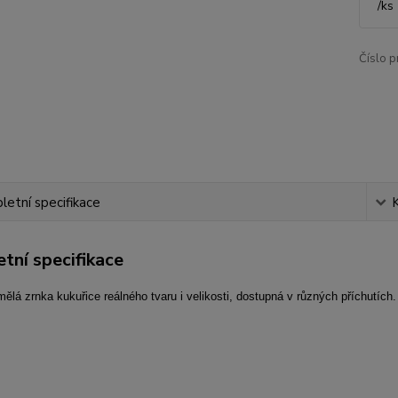
/
ks
Číslo p
etní specifikace
tní specifikace
ělá zrnka kukuřice reálného tvaru i velikosti, dostupná v různých příchutích.