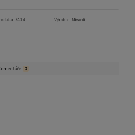
roduktu:
5114
Výrobce:
Mivardi
Komentáře
0