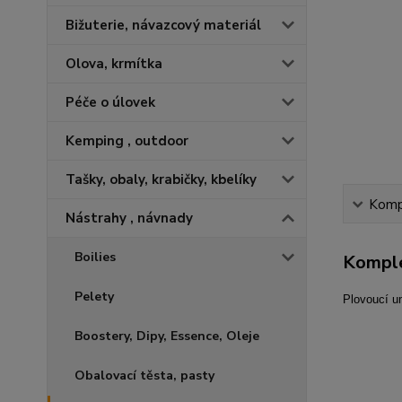
Bižuterie, návazcový materiál
Olova, krmítka
Péče o úlovek
Kemping , outdoor
Tašky, obaly, krabičky, kbelíky
Kompl
Nástrahy , návnady
Boilies
Komple
Pelety
Plovoucí um
Boostery, Dipy, Essence, Oleje
Obalovací těsta, pasty