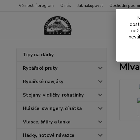
Věrnostní program
O nás
Jak nakupovat
Obchodní podmí
N
dost
než
neváh
Úvod
N
Tipy na dárky
Miva
Rybářské pruty
Rybářské navijáky
Stojany, vidličky, rohatinky
Hlásiče, swingery, číhátka
Vlasce, šňůry a lanka
Háčky, hotové návazce