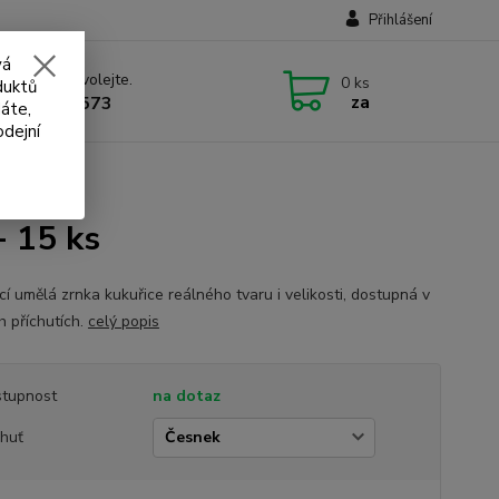
Přihlášení
vá
 si rady? Zavolejte.
0
ks
duktů
za
 732 707 573
áte,
odejní
Corn - 15 ks
- 15 ks
cí umělá zrnka kukuřice reálného tvaru i velikosti, dostupná v
h příchutích.
celý popis
tupnost
na dotaz
chuť