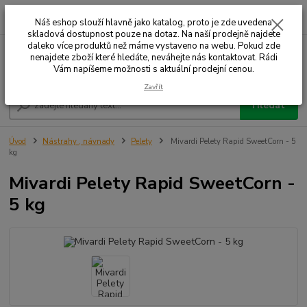
0
ks
+420 732 707 573
za
Náš eshop slouží hlavně jako katalog, proto je zde uvedena
skladová dostupnost pouze na dotaz. Na naší prodejně najdete
daleko více produktů než máme vystaveno na webu. Pokud zde
nenajdete zboží které hledáte, neváhejte nás kontaktovat. Rádi
Menu
Vám napíšeme možnosti s aktuální prodejní cenou.
Zavřít
Hledat
Úvod
Nástrahy , návnady
Pelety
Mivardi Pelety Rapid SweetCorn - 5
kg
Mivardi Pelety Rapid SweetCorn -
5 kg