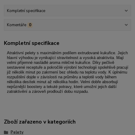
Kompletní specifikace
Komentáře
0
Kompletní specifikace
Atraktivní pelety s maximálním podílem extrudované kukuřice. Jejich
hlavní výhodou je vynikající stravitelnost a vysoká atraktivita. Mají
velmi příjemné nasládlé aroma mléčné kukuřice. Díky pečlivě
sestavené receptuře a pokročilé výrobní technologii spolehlivě pracují
již několik minut po zakrmení bez ohledu na teplotu vody. K úplnému
rozpuštění dojde v závislosti na průměru a teplotě vody během
několika desítek minut až několika hodin. Velmi dobře absorbují
nejrůznější boostery a tekuté potravy, které umožní jejich další
zatraktivění a zároveň prodlouží dobu rozpadu.
Zboží zařazeno v kategoriích
Pelety