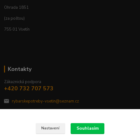
Ohrada 1851
(za poštou)
755 01 Vsetín
Kontakty
Zákaznická podpora
+420 732 707 573
rybarskepotreby-vsetin@seznam.cz
Souhlasím
Nastavení