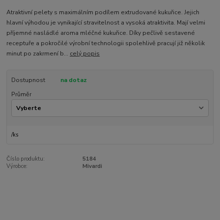
Atraktivní pelety s maximálním podílem extrudované kukuřice. Jejich
hlavní výhodou je vynikající stravitelnost a vysoká atraktivita. Mají velmi
příjemné nasládlé aroma mléčné kukuřice. Díky pečlivě sestavené
receptuře a pokročilé výrobní technologii spolehlivě pracují již několik
minut po zakrmení b...
celý popis
Dostupnost
na dotaz
Průměr
/
ks
Číslo produktu:
5184
Výrobce:
Mivardi