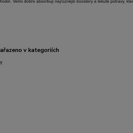
 hodin. Velmi dobře absorbují nejrůznější boostery a tekuté potravy, kte
zařazeno v kategoriích
y