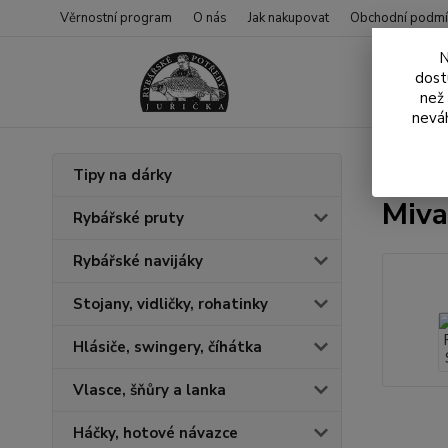
Věrnostní program
O nás
Jak nakupovat
Obchodní podmí
N
dost
než
neváh
Úvod
N
Tipy na dárky
Miva
Rybářské pruty
Rybářské navijáky
Stojany, vidličky, rohatinky
Hlásiče, swingery, číhátka
Vlasce, šňůry a lanka
Háčky, hotové návazce