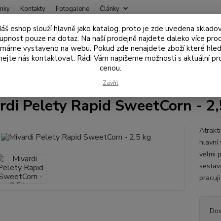
nky
Kontakty
Fotogalerie
Články
áš eshop slouží hlavně jako katalog, proto je zde uvedena sklado
Nevíte
upnost pouze na dotaz. Na naší prodejně najdete daleko více pro
Hledat
+420
 máme vystaveno na webu. Pokud zde nenajdete zboží které hled
ejte nás kontaktovat. Rádi Vám napíšeme možnosti s aktuální pr
cenou.
ástrahy , návnady
Pelety
Mivardi Pelety Rapid SweetCorn - 2,5 kg
Zavřít
rdi Pelety Rapid SweetCorn - 2,
Atrakt
hlavní 
velmi 
sestav
pracují
Dos