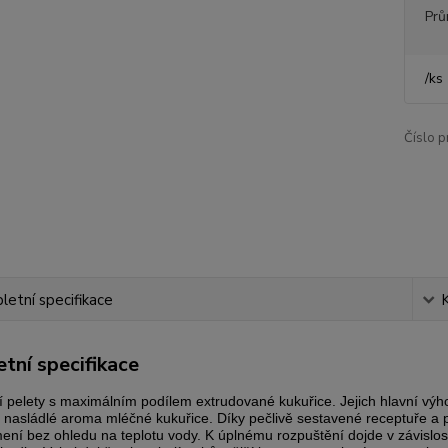
Prů
/
ks
Číslo p
etní specifikace
tní specifikace
í pelety s maximálním podílem extrudované kukuřice. Jejich hlavní výhodo
 nasládlé aroma mléčné kukuřice. Díky pečlivě sestavené receptuře a pok
ení bez ohledu na teplotu vody. K úplnému rozpuštění dojde v závislos