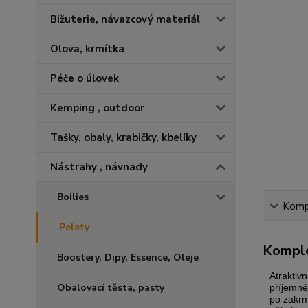
Bižuterie, návazcový materiál
Olova, krmítka
Péče o úlovek
Kemping , outdoor
Tašky, obaly, krabičky, kbelíky
Nástrahy , návnady
Boilies
Kompl
Pelety
Komple
Boostery, Dipy, Essence, Oleje
Atraktivn
Obalovací těsta, pasty
příjemné
po zakrm