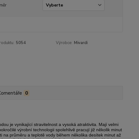
měr
roduktu:
5054
Výrobce:
Mivardi
Komentáře
0
u je vynikající stravitelnost a vysoká atraktivita. Mají velmi
ročilé výrobní technologii spolehlivě pracují již několik minut
ti na průměru a teplotě vody během několika desítek minut až