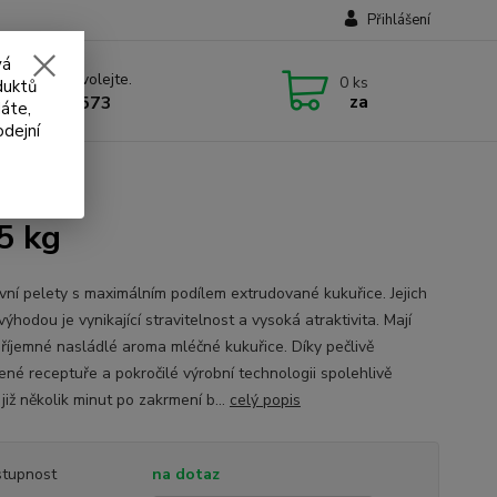
Přihlášení
vá
 si rady? Zavolejte.
0
ks
duktů
za
 732 707 573
áte,
odejní
5 kg
ivní pelety s maximálním podílem extrudované kukuřice. Jejich
výhodou je vynikající stravitelnost a vysoká atraktivita. Mají
příjemné nasládlé aroma mléčné kukuřice. Díky pečlivě
ené receptuře a pokročilé výrobní technologii spolehlivě
 již několik minut po zakrmení b...
celý popis
tupnost
na dotaz