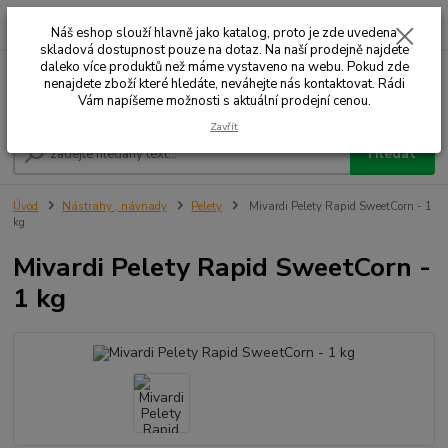
0
ks
+420 732 707 573
za
Náš eshop slouží hlavně jako katalog, proto je zde uvedena
skladová dostupnost pouze na dotaz. Na naší prodejně najdete
daleko více produktů než máme vystaveno na webu. Pokud zde
nenajdete zboží které hledáte, neváhejte nás kontaktovat. Rádi
Menu
Vám napíšeme možnosti s aktuální prodejní cenou.
Zavřít
Hledat
Úvod
Nástrahy , návnady
Pelety
Mivardi Pelety Rapid SweetCorn - 1
kg
Mivardi Pelety Rapid SweetCorn -
1 kg