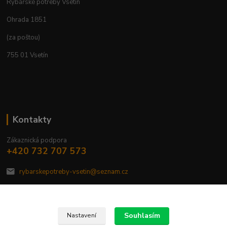
Rybářské potřeby Vsetín
Ohrada 1851
(za poštou)
755 01 Vsetín
Kontakty
Zákaznická podpora
+420 732 707 573
rybarskepotreby-vsetin@seznam.cz
Souhlasím
Nastavení