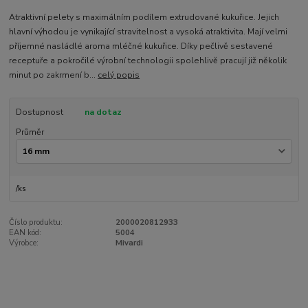
Atraktivní pelety s maximálním podílem extrudované kukuřice. Jejich
hlavní výhodou je vynikající stravitelnost a vysoká atraktivita. Mají velmi
příjemné nasládlé aroma mléčné kukuřice. Díky pečlivě sestavené
receptuře a pokročilé výrobní technologii spolehlivě pracují již několik
minut po zakrmení b...
celý popis
Dostupnost
na dotaz
Průměr
/
ks
Číslo produktu:
2000020812933
EAN kód:
5004
Výrobce:
Mivardi