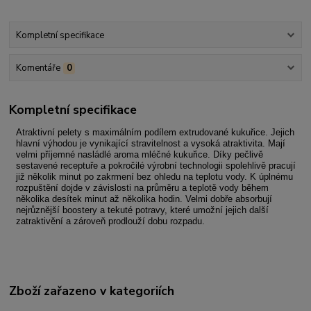
Kompletní specifikace
Komentáře
0
Kompletní specifikace
Atraktivní pelety s maximálním podílem extrudované kukuřice. Jejich
hlavní výhodou je vynikající stravitelnost a vysoká atraktivita. Mají
velmi příjemné nasládlé aroma mléčné kukuřice. Díky pečlivě
sestavené receptuře a pokročilé výrobní technologii spolehlivě pracují
již několik minut po zakrmení bez ohledu na teplotu vody. K úplnému
rozpuštění dojde v závislosti na průměru a teplotě vody během
několika desítek minut až několika hodin. Velmi dobře absorbují
nejrůznější boostery a tekuté potravy, které umožní jejich další
zatraktivění a zároveň prodlouží dobu rozpadu.
Zboží zařazeno v kategoriích