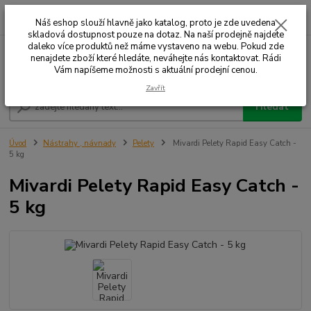
0
ks
+420 732 707 573
za
Náš eshop slouží hlavně jako katalog, proto je zde uvedena
skladová dostupnost pouze na dotaz. Na naší prodejně najdete
daleko více produktů než máme vystaveno na webu. Pokud zde
nenajdete zboží které hledáte, neváhejte nás kontaktovat. Rádi
Menu
Vám napíšeme možnosti s aktuální prodejní cenou.
Zavřít
Hledat
Úvod
Nástrahy , návnady
Pelety
Mivardi Pelety Rapid Easy Catch -
5 kg
Mivardi Pelety Rapid Easy Catch -
5 kg