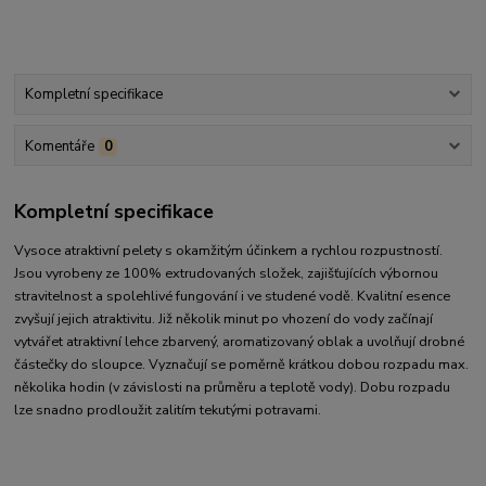
Kompletní specifikace
Komentáře
0
Kompletní specifikace
Vysoce atraktivní pelety s okamžitým účinkem a rychlou rozpustností.
Jsou vyrobeny ze 100% extrudovaných složek, zajišťujících výbornou
stravitelnost a spolehlivé fungování i ve studené vodě. Kvalitní esence
zvyšují jejich atraktivitu. Již několik minut po vhození do vody začínají
vytvářet atraktivní lehce zbarvený, aromatizovaný oblak a uvolňují drobné
částečky do sloupce. Vyznačují se poměrně krátkou dobou rozpadu max.
několika hodin (v závislosti na průměru a teplotě vody). Dobu rozpadu
lze snadno prodloužit zalitím tekutými potravami.