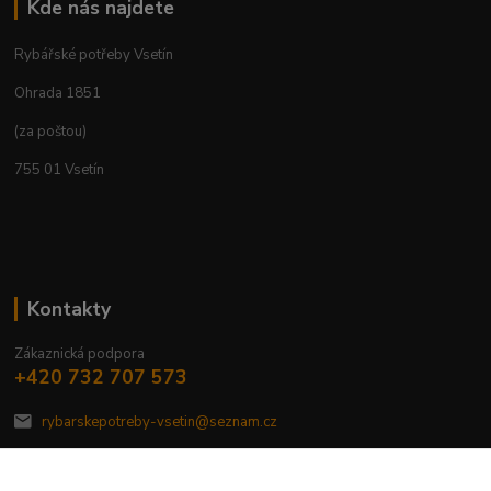
Kde nás najdete
Rybářské potřeby Vsetín
Ohrada 1851
(za poštou)
755 01 Vsetín
Kontakty
Zákaznická podpora
+420 732 707 573
rybarskepotreby-vsetin@seznam.cz