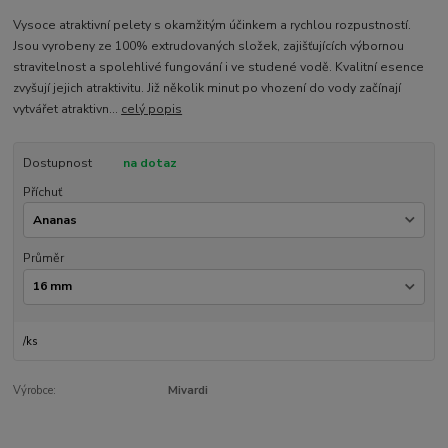
Vysoce atraktivní pelety s okamžitým účinkem a rychlou rozpustností.
Jsou vyrobeny ze 100% extrudovaných složek, zajišťujících výbornou
stravitelnost a spolehlivé fungování i ve studené vodě. Kvalitní esence
zvyšují jejich atraktivitu. Již několik minut po vhození do vody začínají
vytvářet atraktivn...
celý popis
Dostupnost
na dotaz
Příchuť
Průměr
/
ks
Výrobce:
Mivardi