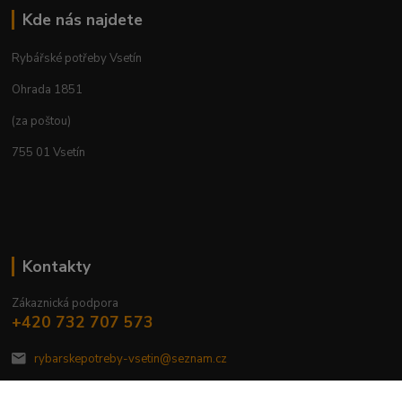
Kde nás najdete
Rybářské potřeby Vsetín
Ohrada 1851
(za poštou)
755 01 Vsetín
Kontakty
Zákaznická podpora
+420 732 707 573
rybarskepotreby-vsetin@seznam.cz