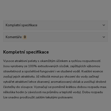
Kompletní specifikace
Komentáře
0
Kompletní specifikace
Vysoce atraktivní pelety s okamžitým účinkem a rychlou rozpustností.
Jsou vyrobeny ze 100% extrudovaných složek, zajišťujících výbornou
stravitelnost a spolehlivé fungování i ve studené vodě. Kvalitní esence
zvyšují jejich atraktivitu. Již několik minut po vhození do vody začínají
vytvářet atraktivní lehce zbarvený, aromatizovaný oblak a uvolňují drobné
částečky do sloupce. Vyznačují se poměrně krátkou dobou rozpadu max.
několika hodin (v závislosti na průměru a teplotě vody). Dobu rozpadu
lze snadno prodloužit zalitím tekutými potravami.