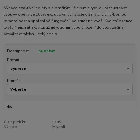
Vysoce atraktivní pelety s okamžitým účinkem a rychlou rozpustností.
Jsou vyrobeny ze 100% extrudovaných složek, zajišťujících výbornou
stravitelnost a spolehlivé fungování i ve studené vodě. Kvalitní esence
zvyšují jejich atraktivitu. Již několik minut po vhození do vody začínají
vytvářet atraktivn...
celý popis
Dostupnost
na dotaz
Příchuť
Průměr
/
ks
Číslo produktu:
5185
Výrobce:
Mivardi