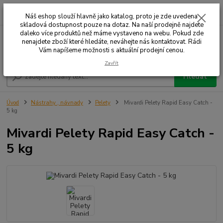
0
ks
+420 732 707 573
za
Náš eshop slouží hlavně jako katalog, proto je zde uvedena
skladová dostupnost pouze na dotaz. Na naší prodejně najdete
daleko více produktů než máme vystaveno na webu. Pokud zde
nenajdete zboží které hledáte, neváhejte nás kontaktovat. Rádi
Menu
Vám napíšeme možnosti s aktuální prodejní cenou.
Zavřít
Hledat
Úvod
Nástrahy , návnady
Pelety
Mivardi Pelety Rapid Easy Catch -
5 kg
Mivardi Pelety Rapid Easy Catch -
5 kg