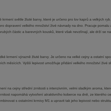
vé krmení světle žluté barvy, které je určeno pro lov kaprů a velkých ry
 pro dopravení velkého množství živé návnady na dno. Pracuje pomalu 
rubých částic a barevných kousků, které však nevzlínají, ale drží se n
dké krmení výrazně žluté barvy. Je určeno na velké cejny a ostatní sp
ních měsících. Vyšší lepivost umožňuje přidání velkého množství živé s
ení na cejny střední zrnitosti s intenzivním, velmi sladkým aroma, kte
zrnitost napomáhá vytvoření atraktivního koberce na dně, ze kterého c
mbinovat s ostatními krmivy M1 a upravit tak jeho lepivost nebo struktu