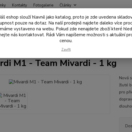
nky
Kontakty
Fotogalerie
Články
áš eshop slouží hlavně jako katalog, proto je zde uvedena sklado
Nevíte
upnost pouze na dotaz. Na naší prodejně najdete daleko více pro
Hledat
+420
 máme vystaveno na webu. Pokud zde nenajdete zboží které hled
ejte nás kontaktovat. Rádi Vám napíšeme možnosti s aktuální pr
cenou.
ástrahy , návnady
Krmítkové směsi, sypké přísady
Mivardi M1 - Tea
Zavřít
rdi M1 - Team Mivardi - 1 kg
Nová sé
žluté b
pro při
doprav
dlouho 
Dos