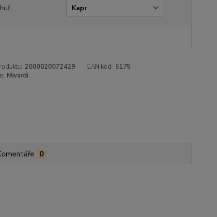
chuť
roduktu:
2000020072429
EAN kód:
5175
e:
Mivardi
Komentáře
0