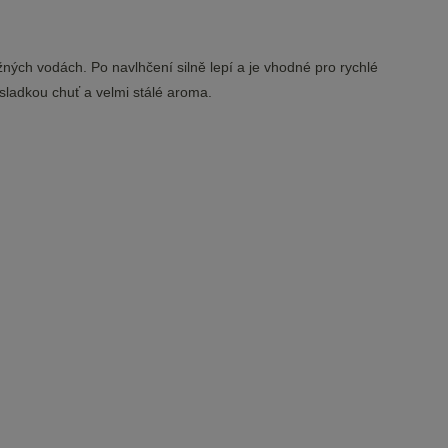
žných vodách. Po navlhčení silně lepí a je vhodné pro rychlé
sladkou chuť a velmi stálé aroma.