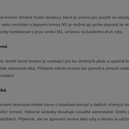
vé krmení středně hrubé struktury, které je určeno pro použití na stoj
 nebo smíchání s lepivými krmivy M1 je možné jej rychle dopravit ke dn
vždy kombinovat s jinou směsí M1, určenou na konkrétní druh ryby.
erná
é, téměř černé krmení je vynikající pro lov drobných plotic a opatrně b
tále intenzivně láká. Přidáním tohoto krmení lze zjemnit a ztmavit ostat
 vodách.
elká
í krmení bronzovo-hnědé barvy s obsahem konopí a dalších účinných ko
ního“ krmení. Výborné výsledky dosahuje i použité samostatně. Dobře p
složkách. Příjemné, ale ne agresivní aroma láká ryby a dlouho je udrž