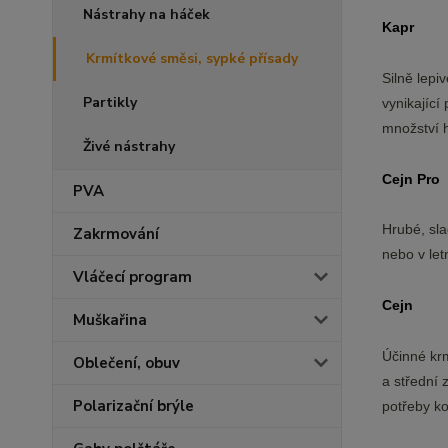
Nástrahy na háček
Kapr
Krmítkové směsi, sypké přísady
Silně lepi
Partikly
vynikající
množství h
Živé nástrahy
Cejn Pro
PVA
Hrubé, sla
Zakrmování
nebo v let
Vláčecí program
Cejn
Muškařina
Účinné krm
Oblečení, obuv
a střední 
Polarizační brýle
potřeby ko