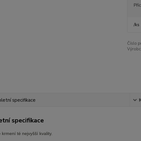
Pří
/
ks
Číslo p
Výrobc
etní specifikace
tní specifikace
 krmení té nejvyšší kvality.