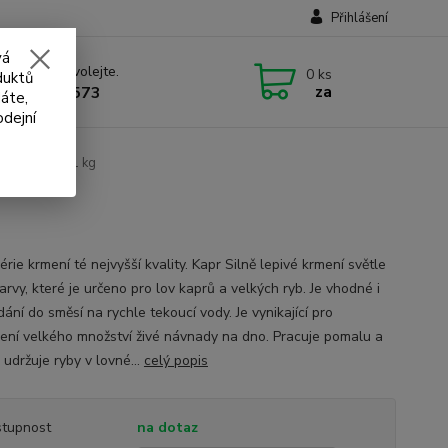
Přihlášení
vá
 si rady? Zavolejte.
0
ks
duktů
za
 732 707 573
áte,
odejní
m Mivardi - 1 kg
rie krmení té nejvyšší kvality. Kapr Silně lepivé krmení světle
arvy, které je určeno pro lov kaprů a velkých ryb. Je vhodné i
dání do směsí na rychle tekoucí vody. Je vynikající pro
ení velkého množství živé návnady na dno. Pracuje pomalu a
udržuje ryby v lovné...
celý popis
tupnost
na dotaz