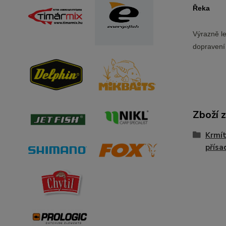
Řeka
Výrazně le
dopravení 
Zboží 
Krmít
přísa