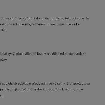
b. Je vhodné i pro přidání do směsí na rychle tekoucí vody. Je
a dlouho udržuje ryby v lovném místě. Obsahuje velké
a dně.
odové ryby, především při lovu v hlubších tekoucích vodách
ložky.
ré spolehlivě selektuje především velké cejny. Bronzová barva
ejni nasávají obsažené hrubé kousky. Toto krmení lze dle
ru.