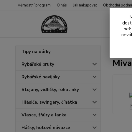
Věrnostní program
O nás
Jak nakupovat
Obchodní podmí
N
dost
než
neváh
Úvod
N
Tipy na dárky
Miva
Rybářské pruty
Rybářské navijáky
Stojany, vidličky, rohatinky
Hlásiče, swingery, číhátka
Vlasce, šňůry a lanka
Háčky, hotové návazce