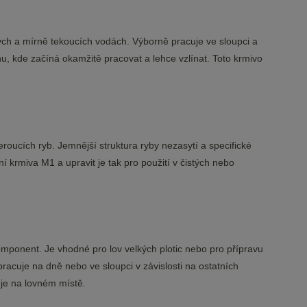
atých a mírně tekoucích vodách. Výborně pracuje ve sloupci a
u, kde začíná okamžitě pracovat a lehce vzlínat. Toto krmivo
eroucích ryb. Jemnější struktura ryby nezasytí a specifické
ní krmiva M1 a upravit je tak pro použití v čistých nebo
mponent. Je vhodné pro lov velkých plotic nebo pro přípravu
racuje na dně nebo ve sloupci v závislosti na ostatních
uje na lovném místě.