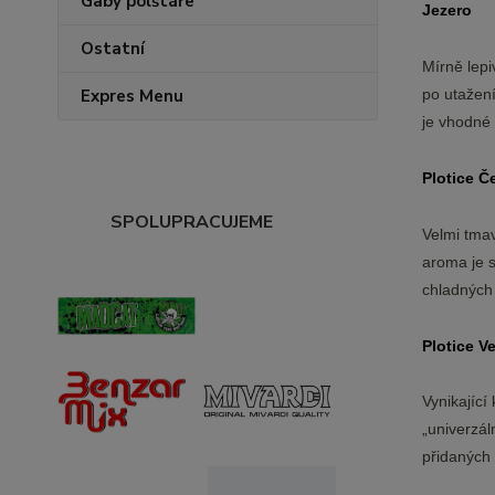
Gaby polštáře
Jezero
Ostatní
Mírně lepi
po utažení
Expres Menu
je vhodné 
Plotice Č
SPOLUPRACUJEME
Velmi tmav
aroma je s
chladných
Plotice V
Vynikajíc
„univerzál
přidaných 