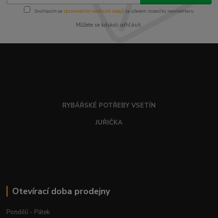
Souhlasím se
zpracováním osobních údajů
za účelem rozesílky newsletteru.
Můžete se kdykoli odhlásit.
RYBÁŘSKÉ POTŘEBY VSETÍN
JUŘIČKA
Otevírací doba prodejny
Pondělí - Pátek