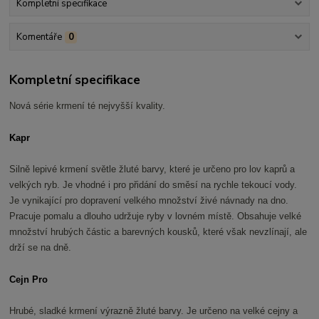
Kompletní specifikace
Komentáře
0
Kompletní specifikace
Nová série krmení té nejvyšší kvality.
Kapr
Silně lepivé krmení světle žluté barvy, které je určeno pro lov kaprů a
velkých ryb. Je vhodné i pro přidání do směsí na rychle tekoucí vody.
Je vynikající pro dopravení velkého množství živé návnady na dno.
Pracuje pomalu a dlouho udržuje ryby v lovném místě. Obsahuje velké
množství hrubých částic a barevných kousků, které však nevzlínají, ale
drží se na dně.
Cejn Pro
Hrubé, sladké krmení výrazně žluté barvy. Je určeno na velké cejny a