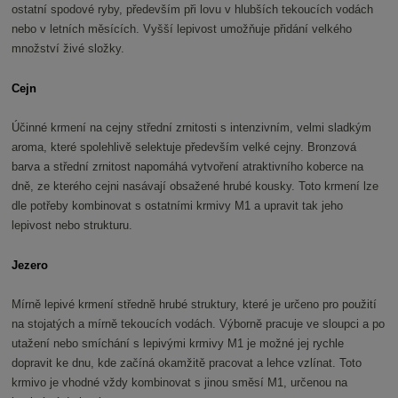
ostatní spodové ryby, především při lovu v hlubších tekoucích vodách
nebo v letních měsících. Vyšší lepivost umožňuje přidání velkého
množství živé složky.
Cejn
Účinné krmení na cejny střední zrnitosti s intenzivním, velmi sladkým
aroma, které spolehlivě selektuje především velké cejny. Bronzová
barva a střední zrnitost napomáhá vytvoření atraktivního koberce na
dně, ze kterého cejni nasávají obsažené hrubé kousky. Toto krmení lze
dle potřeby kombinovat s ostatními krmivy M1 a upravit tak jeho
lepivost nebo strukturu.
Jezero
Mírně lepivé krmení středně hrubé struktury, které je určeno pro použití
na stojatých a mírně tekoucích vodách. Výborně pracuje ve sloupci a po
utažení nebo smíchání s lepivými krmivy M1 je možné jej rychle
dopravit ke dnu, kde začíná okamžitě pracovat a lehce vzlínat. Toto
krmivo je vhodné vždy kombinovat s jinou směsí M1, určenou na