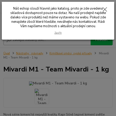
0
ks
+420 732 707 573
za
Náš eshop slouží hlavně jako katalog, proto je zde uvedena
skladová dostupnost pouze na dotaz. Na naší prodejně najdete
daleko více produktů než máme vystaveno na webu. Pokud zde
nenajdete zboží které hledáte, neváhejte nás kontaktovat. Rádi
Menu
Vám napíšeme možnosti s aktuální prodejní cenou.
Zavřít
Hledat
Úvod
Nástrahy , návnady
Krmítkové směsi, sypké přísady
Mivardi
M1 - Team Mivardi - 1 kg
Mivardi M1 - Team Mivardi - 1 kg
Nová série krmení té nejvyšší kvality. Kapr Silně lepivé krmení světle