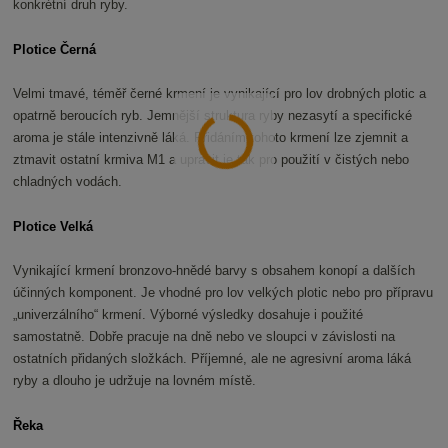
konkrétní druh ryby.
Plotice Černá
Velmi tmavé, téměř černé krmení je vynikající pro lov drobných plotic a
opatrně beroucích ryb. Jemnější struktura ryby nezasytí a specifické
aroma je stále intenzivně láká. Přidáním tohoto krmení lze zjemnit a
ztmavit ostatní krmiva M1 a upravit je tak pro použití v čistých nebo
chladných vodách.
Plotice Velká
Vynikající krmení bronzovo-hnědé barvy s obsahem konopí a dalších
účinných komponent. Je vhodné pro lov velkých plotic nebo pro přípravu
„univerzálního“ krmení. Výborné výsledky dosahuje i použité
samostatně. Dobře pracuje na dně nebo ve sloupci v závislosti na
ostatních přidaných složkách. Příjemné, ale ne agresivní aroma láká
ryby a dlouho je udržuje na lovném místě.
Řeka