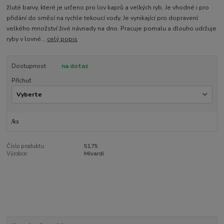
žluté barvy, které je určeno pro lov kaprů a velkých ryb. Je vhodné i pro
přidání do směsí na rychle tekoucí vody. Je vynikající pro dopravení
velkého množství živé návnady na dno. Pracuje pomalu a dlouho udržuje
ryby v lovné...
celý popis
Dostupnost
na dotaz
Příchuť
/
ks
Číslo produktu:
5175
Výrobce:
Mivardi