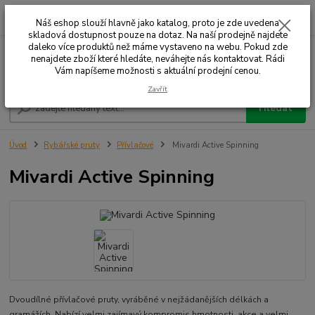
0
ks
+420 732 707 573
za
Náš eshop slouží hlavně jako katalog, proto je zde uvedena
skladová dostupnost pouze na dotaz. Na naší prodejně najdete
daleko více produktů než máme vystaveno na webu. Pokud zde
nenajdete zboží které hledáte, neváhejte nás kontaktovat. Rádi
Menu
Vám napíšeme možnosti s aktuální prodejní cenou.
Zavřít
Hledat
Úvod
Rybářské pruty
Přívlačové
Mivardi Active Spinning
Mivardi Active Spinning
Dvoudílné přívlačové pruty, vyráběné v nejžádanějších délkách a
gramážích. Nabízí velmi zajímavý kompromis hmotnosti, akce a velmi