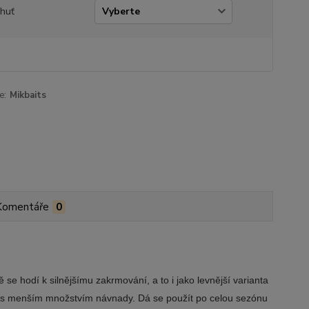
chuť
e:
Mikbaits
Komentáře
0
se hodí k silnějšímu zakrmování, a to i jako levnější varianta
tání s menším množstvím návnady. Dá se použít po celou sezónu