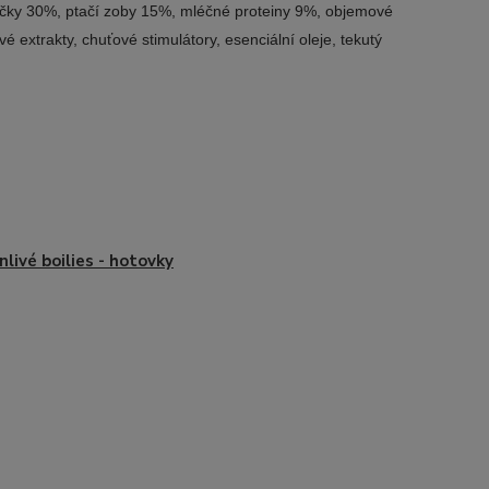
oučky 30%, ptačí zoby 15%, mléčné proteiny 9%, objemové
é extrakty, chuťové stimulátory, esenciální oleje, tekutý
nlivé boilies - hotovky