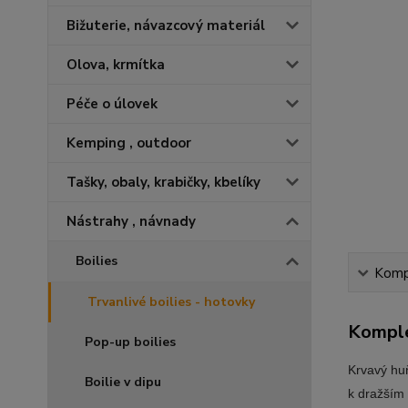
Bižuterie, návazcový materiál
Olova, krmítka
Péče o úlovek
Kemping , outdoor
Tašky, obaly, krabičky, kbelíky
Nástrahy , návnady
Boilies
Kompl
Trvanlivé boilies - hotovky
Komple
Pop-up boilies
Krvavý huň
Boilie v dipu
k dražším 