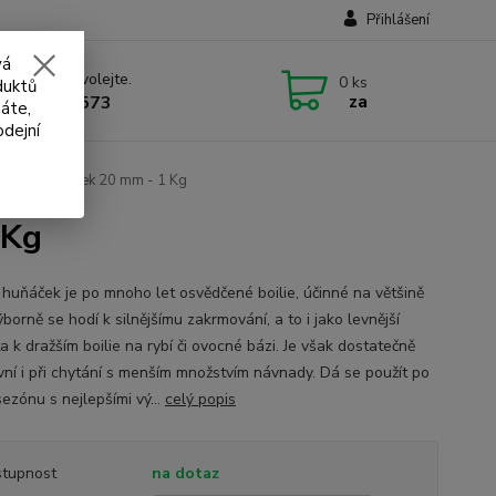
Přihlášení
vá
 si rady? Zavolejte.
0
ks
duktů
za
 732 707 573
áte,
odejní
Krvavý Huňáček 20 mm - 1 Kg
 Kg
 huňáček je po mnoho let osvědčené boilie, účinné na většině
borně se hodí k silnějšímu zakrmování, a to i jako levnější
a k dražším boilie na rybí či ovocné bázi. Je však dostatečně
ivní i při chytání s menším množstvím návnady. Dá se použít po
ezónu s nejlepšími vý...
celý popis
tupnost
na dotaz