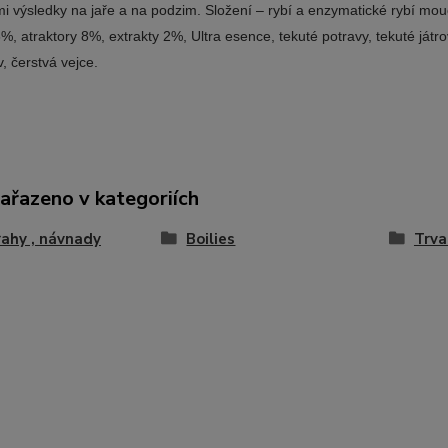
mi výsledky na jaře a na podzim. Složení – rybí a enzymatické rybí m
%, atraktory 8%, extrakty 2%, Ultra esence, tekuté potravy, tekuté játrov
v, čerstvá vejce.
zařazeno v kategoriích
ahy , návnady
Boilies
Trva