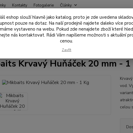
nky
Kontakty
Fotogalerie
Články
áš eshop slouží hlavně jako katalog, proto je zde uvedena sklado
Nevíte
upnost pouze na dotaz. Na naší prodejně najdete daleko více pro
Hledat
+420
 máme vystaveno na webu. Pokud zde nenajdete zboží které hled
ejte nás kontaktovat. Rádi Vám napíšeme možnosti s aktuální pr
cenou.
ástrahy , návnady
Boilies
Trvanlivé boilies - hotovky
Mikbaits 
Zavřít
aits Krvavý Huňáček 20 mm - 1
Krvavý
vod. Vý
variant
atrakt
celou s
Dos