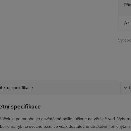
Pří
/
ks
Výrobc
etní specifikace
tní specifikace
áček je po mnoho let osvědčené boilie, účinné na většině vod. Výborně 
boilie na rybí či ovocné bázi. Je však dostatečně atraktivní i při chy