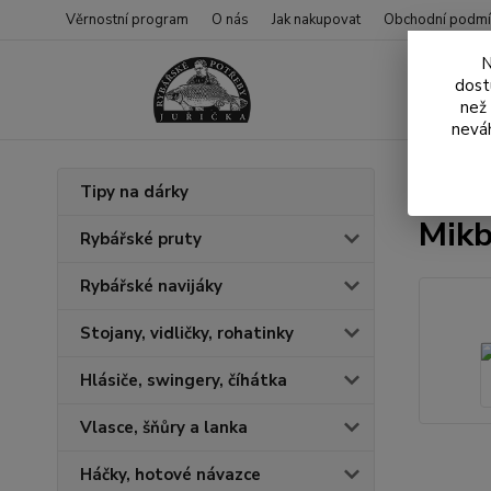
Věrnostní program
O nás
Jak nakupovat
Obchodní podmí
N
dost
než
neváh
Úvod
N
Tipy na dárky
Mikb
Rybářské pruty
Rybářské navijáky
Stojany, vidličky, rohatinky
Hlásiče, swingery, číhátka
Vlasce, šňůry a lanka
Háčky, hotové návazce