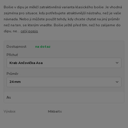
Boilie v dipu je měkčí zatraktivněná varianta klasického boilie. Je vhodná
zejména pro situace, kdy potřebujete atraktivnější nástrahu, než je vaše
návnada. Nebo ji můžete použít tehdy, kdy chcete chytat na jiný průměr
než na ten, se kterým vnadíte. Boilie ještě před tím, než ho zalijeme do
dipu, ne...
celý popis
Dostupnost
na dotaz
Příchuť
Průměr
/
ks
Výrobce:
Mikbaits