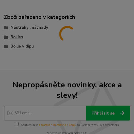
Zboží zařazeno v kategoriích
Nástrahy , návnady
Boilies
Boilie v dipu
Nepropásněte novinky, akce a
slevy!
Přihlásit se
Souhlasím se
zpracováním osobních údajů
za účelem rozesílky newsletteru.
Můžete se kdykoli odhlásit.