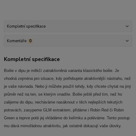
Kompletní specifikace
Komentáře
0
Kompletní specifikace
Boilie v dipu je měkčí zatraktivněná varianta klasického boilie. Je
vhodná zejména pro situace, kdy potřebujete atraktivnější nástrahu, než
je vaše návnada. Nebo ji můžete použít tehdy, kdy chcete chytat na jiný
průměr než na ten, se kterým vnadíte. Boilie ještě před tím, než ho
zalijeme do dipu, necháváme nasáknout v těch nejlepších tekutých
potravách, zasypeme GLM extraktem, přidáme i Robin Red či Robin
Green a teprve poté jej vkládáme do kelímku a poléváme. Tento postup
mu dává mimořádnou atraktivitu, jak ostatně dokazují vaše úlovky.