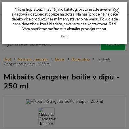
0
ks
+420 732 707 573
za
Náš eshop slouží hlavně jako katalog, proto je zde uvedena
skladová dostupnost pouze na dotaz. Na naší prodejně najdete
daleko více produktů než máme vystaveno na webu. Pokud zde
nenajdete zboží které hledáte, neváhejte nás kontaktovat. Rádi
Menu
Vám napíšeme možnosti s aktuální prodejní cenou.
Zavřít
Hledat
Úvod
Nástrahy , návnady
Boilies
Boilie v dipu
Mikbaits
Gangster boilie v dipu - 250 ml
Mikbaits Gangster boilie v dipu -
250 ml