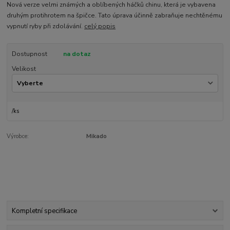
Nová verze velmi známých a oblíbených háčků chinu, která je vybavena
druhým protihrotem na špičce. Tato úprava účinně zabraňuje nechtěnému
vypnutí ryby při zdolávání.
celý popis
Dostupnost
na dotaz
Velikost
/
ks
Výrobce:
Mikado
Kompletní specifikace