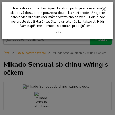
0
ks
+420 732 707 573
za
Náš eshop slouží hlavně jako katalog, proto je zde uvedena
skladová dostupnost pouze na dotaz. Na naší prodejně najdete
daleko více produktů než máme vystaveno na webu. Pokud zde
nenajdete zboží které hledáte, neváhejte nás kontaktovat. Rádi
Menu
Vám napíšeme možnosti s aktuální prodejní cenou.
Zavřít
Hledat
Úvod
Háčky, hotové návazce
Mikado Sensual sb chinu w/ring s očkem
Mikado Sensual sb chinu w/ring s
očkem