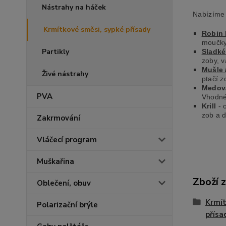
Nástrahy na háček
Nabízíme 
Krmítkové směsi, sypké přísady
Robin
moučky,
Partikly
Sladké
zoby, v
Mušle 
Živé nástrahy
ptačí z
Medov
PVA
Vhodné 
Krill
- 
zob a d
Zakrmování
Vláčecí program
Muškařina
Zboží 
Oblečení, obuv
Krmít
Polarizační brýle
přísa