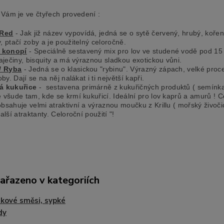
Vám je ve čtyřech provedení :
 Red
- Jak již název vypovídá, jedná se o sytě červený, hrubý, koře
 ptačí zoby a je použitelný celoročně.
 konopí
- Speciálně sestavený mix pro lov ve studené vodě pod 15 
aječiny, bisquity a má výraznou sladkou exotickou vůni.
/ Ryba
- Jedná se o klasickou "rybinu". Výrazný zápach, velké proce
oby. Dají se na něj nalákat i ti největší kapři.
á kukuřice
- sestavena primárně z kukuřičných produktů ( semínka,
všude tam, kde se krmí kukuřicí. Ideální pro lov kaprů a amurů ! Ce
obsahuje velmi atraktivní a výraznou moučku z Krillu ( mořský živoči
alší atraktanty. Celoroční použití "!
zařazeno v kategoriích
kové směsi, sypké
dy