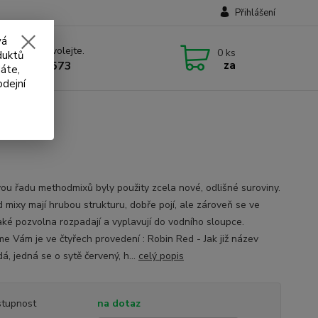
Přihlášení
vá
 si rady? Zavolejte.
0
ks
duktů
za
 732 707 573
áte,
odejní
 - 1 Kg
ou řadu methodmixů byly použity zcela nové, odlišné suroviny.
 mixy mají hrubou strukturu, dobře pojí, ale zároveň se ve
aké pozvolna rozpadají a vyplavují do vodního sloupce.
me Vám je ve čtyřech provedení : Robin Red - Jak již název
á, jedná se o sytě červený, h...
celý popis
tupnost
na dotaz