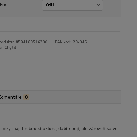
chuť
roduktu:
8594160516300
EAN kód:
20-045
e:
Chytil
Komentáře
0
mixy mají hrubou strukturu, dobře pojí, ale zároveň se ve