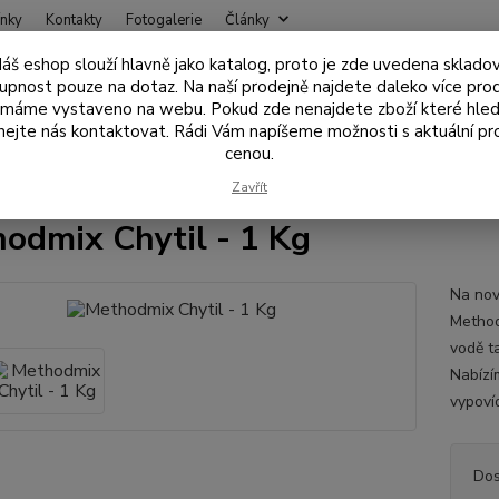
nky
Kontakty
Fotogalerie
Články
áš eshop slouží hlavně jako katalog, proto je zde uvedena sklado
Nevíte
upnost pouze na dotaz. Na naší prodejně najdete daleko více pro
Hledat
+420
 máme vystaveno na webu. Pokud zde nenajdete zboží které hled
ejte nás kontaktovat. Rádi Vám napíšeme možnosti s aktuální pr
cenou.
ástrahy , návnady
Krmítkové směsi, sypké přísady
Methodmix Chytil
Zavřít
odmix Chytil - 1 Kg
Na nov
Method
vodě t
Nabízí
vypovíd
Dos