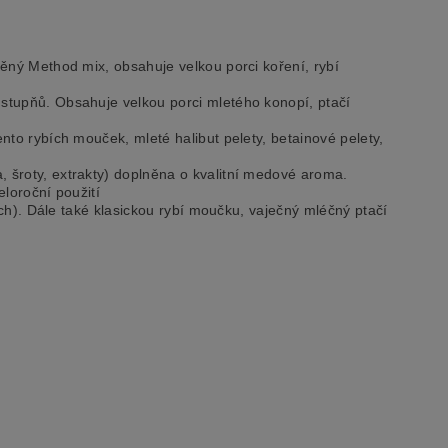
něný Method mix, obsahuje velkou porci koření, rybí
stupňů. Obsahuje velkou porci mletého konopí, ptačí
nto rybích mouček, mleté halibut pelety, betainové pelety,
 šroty, extrakty) doplněna o kvalitní medové aroma.
loroční použití
ch). Dále také klasickou rybí moučku, vaječný mléčný ptačí