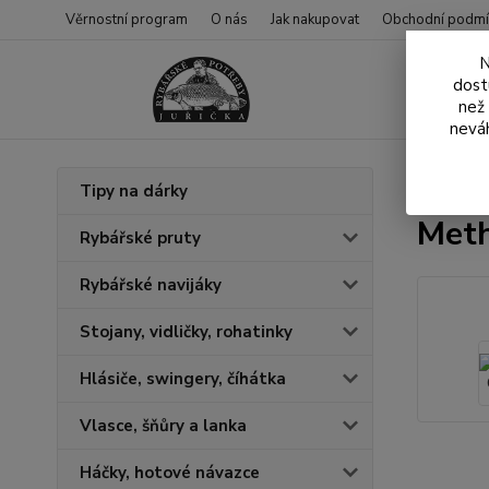
Věrnostní program
O nás
Jak nakupovat
Obchodní podmí
N
dost
než
neváh
Úvod
N
Tipy na dárky
Meth
Rybářské pruty
Rybářské navijáky
Stojany, vidličky, rohatinky
Hlásiče, swingery, číhátka
Vlasce, šňůry a lanka
Háčky, hotové návazce