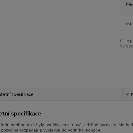
Pří
/
ks
Číslo p
Výrobc
etní specifikace
tní specifikace
řadu methodmixů byly použity zcela nové, odlišné suroviny. Method 
 pozvolna rozpadají a vyplavují do vodního sloupce.