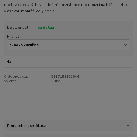
pro lov kaprovitých ryb. Ideální konzistence pro použití na háček nebo
vlasovou montáž.
celý popis
Dostupnost
na dotaz
Příchuť
/
ks
Číslo produktu:
5997152101844
Výrobce:
Cukk
Kompletní specifikace