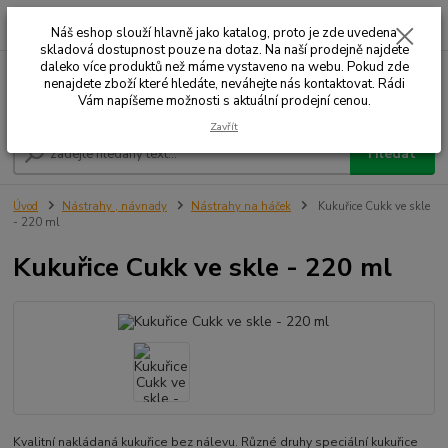
0
ks
+420 732 707 573
za
Náš eshop slouží hlavně jako katalog, proto je zde uvedena
skladová dostupnost pouze na dotaz. Na naší prodejně najdete
daleko více produktů než máme vystaveno na webu. Pokud zde
nenajdete zboží které hledáte, neváhejte nás kontaktovat. Rádi
Menu
Vám napíšeme možnosti s aktuální prodejní cenou.
Zavřít
Hledat
Úvod
Nástrahy , návnady
Nástrahy na háček
Kukuřice Cukk ve skle
- 220 ml
Kukuřice Cukk ve skle - 220 ml
Kvalitní nakládaná kukuřice bez nálevu. Různé druhy speciální kukuřice