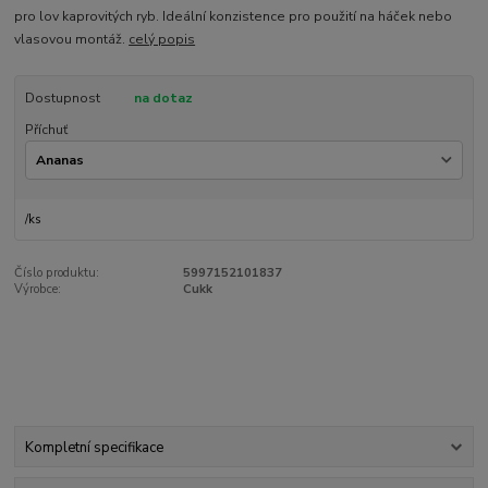
pro lov kaprovitých ryb. Ideální konzistence pro použití na háček nebo
vlasovou montáž.
celý popis
Dostupnost
na dotaz
Příchuť
/
ks
Číslo produktu:
5997152101837
Výrobce:
Cukk
Kompletní specifikace