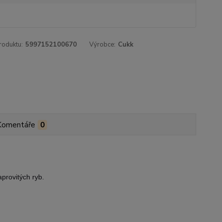
roduktu:
5997152100670
Výrobce:
Cukk
Komentáře
0
aprovitých ryb.