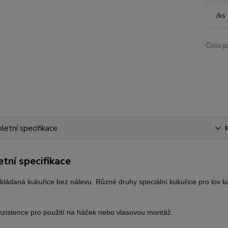
/
ks
Číslo p
etní specifikace
tní specifikace
akládaná kukuřice bez nálevu. Různé druhy speciální kukuřice pro lov k
nzistence pro použití na háček nebo vlasovou montáž.