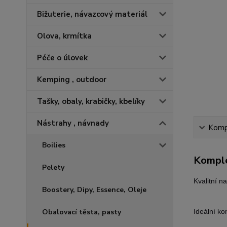
Bižuterie, návazcový materiál
Olova, krmítka
Péče o úlovek
Kemping , outdoor
Tašky, obaly, krabičky, kbelíky
Nástrahy , návnady
Kompl
Boilies
Komple
Pelety
Kvalitní n
Boostery, Dipy, Essence, Oleje
Obalovací těsta, pasty
Ideální ko