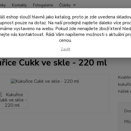
nky
Kontakty
Fotogalerie
Články
áš eshop slouží hlavně jako katalog, proto je zde uvedena sklado
Nevíte
upnost pouze na dotaz. Na naší prodejně najdete daleko více pro
Hledat
+420
 máme vystaveno na webu. Pokud zde nenajdete zboží které hled
ejte nás kontaktovat. Rádi Vám napíšeme možnosti s aktuální pr
cenou.
ástrahy , návnady
Nástrahy na háček
Kukuřice Cukk ve skle - 220 ml
Zavřít
řice Cukk ve skle - 220 ml
Kvalit
kukuřic
háček 
Dos
Pří