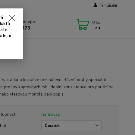
Přihlášení
vá
 si rady? Zavolejte.
0
ks
duktů
za
 732 707 573
áte,
odejní
ní nakládaná kukuřice bez nálevu. Různé druhy speciální
e pro lov kaprovitých ryb. Ideální konzistence pro použití na
nebo vlasovou montáž.
celý popis
tupnost
na dotaz
chuť