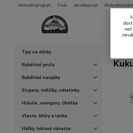
Věrnostní program
O nás
Jak nakupovat
Obchodní podmí
N
dost
než
neváh
Úvod
N
Tipy na dárky
Kuku
Rybářské pruty
Rybářské navijáky
Stojany, vidličky, rohatinky
Hlásiče, swingery, číhátka
Vlasce, šňůry a lanka
Háčky, hotové návazce