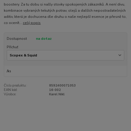
boostery. Za tu dobu si našly stovky spokojených zákazníků. A není divu,
kombinace vybraných tekutých potrav, olejů a dalších nepostradatelných
aditiv, která je dochucena dle druhu o naše nejlepší esence je přesně to,
co ocenít...
celý popis
Dostupnost
na dotaz
Příchuť
/
ks
Číslo produktu:
8592400071053
EAN kód:
16-002
Výrobce:
Karel Nikl