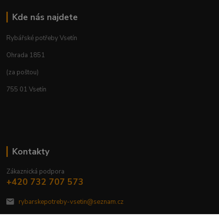
Kde nás najdete
Rybářské potřeby Vsetín
Ohrada 1851
(za poštou)
755 01 Vsetín
Kontakty
Zákaznická podpora
+420 732 707 573
rybarskepotreby-vsetin@seznam.cz