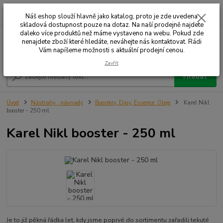
0
ks
+420 732 707 573
za
Náš eshop slouží hlavně jako katalog, proto je zde uvedena
skladová dostupnost pouze na dotaz. Na naší prodejně najdete
daleko více produktů než máme vystaveno na webu. Pokud zde
nenajdete zboží které hledáte, neváhejte nás kontaktovat. Rádi
Menu
Vám napíšeme možnosti s aktuální prodejní cenou.
Zavřít
Hledat
Úvod
Nástrahy , návnady
Boostery, Dipy, Essence, Oleje
Karel Nikl
booster - 250 ml
Karel Nikl booster - 250 ml
Je to již pěkná řádka let, kdy jsme poprvé do sortimentu zařadili tekuté