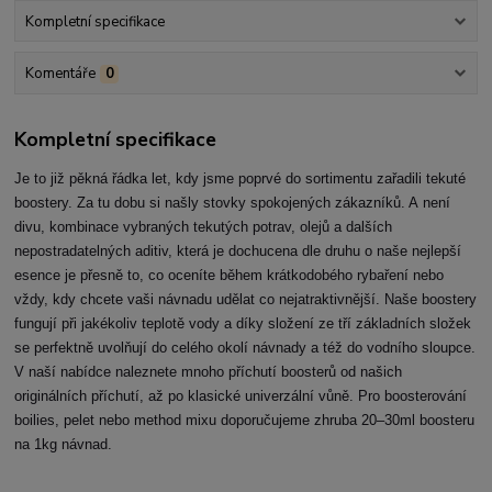
Kompletní specifikace
Komentáře
0
Kompletní specifikace
Je to již pěkná řádka let, kdy jsme poprvé do sortimentu zařadili tekuté
boostery. Za tu dobu si našly stovky spokojených zákazníků. A není
divu, kombinace vybraných tekutých potrav, olejů a dalších
nepostradatelných aditiv, která je dochucena dle druhu o naše nejlepší
esence je přesně to, co oceníte během krátkodobého rybaření nebo
vždy, kdy chcete vaši návnadu udělat co nejatraktivnější. Naše boostery
fungují při jakékoliv teplotě vody a díky složení ze tří základních složek
se perfektně uvolňují do celého okolí návnady a též do vodního sloupce.
V naší nabídce naleznete mnoho příchutí boosterů od našich
originálních příchutí, až po klasické univerzální vůně. Pro boosterování
boilies, pelet nebo method mixu doporučujeme zhruba 20–30ml boosteru
na 1kg návnad.