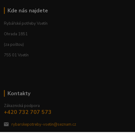
Kde nás najdete
Rybářské potřeby Vsetín
Ohrada 1851
(za poštou)
755 01 Vsetín
Kontakty
Zákaznická podpora
+420 732 707 573
rybarskepotreby-vsetin@seznam.cz