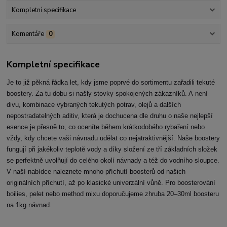
Kompletní specifikace
Komentáře
0
Kompletní specifikace
Je to již pěkná řádka let, kdy jsme poprvé do sortimentu zařadili tekuté
boostery. Za tu dobu si našly stovky spokojených zákazníků. A není
divu, kombinace vybraných tekutých potrav, olejů a dalších
nepostradatelných aditiv, která je dochucena dle druhu o naše nejlepší
esence je přesně to, co oceníte během krátkodobého rybaření nebo
vždy, kdy chcete vaši návnadu udělat co nejatraktivnější. Naše boostery
fungují při jakékoliv teplotě vody a díky složení ze tří základních složek
se perfektně uvolňují do celého okolí návnady a též do vodního sloupce.
V naší nabídce naleznete mnoho příchutí boosterů od našich
originálních příchutí, až po klasické univerzální vůně. Pro boosterování
boilies, pelet nebo method mixu doporučujeme zhruba 20–30ml boosteru
na 1kg návnad.