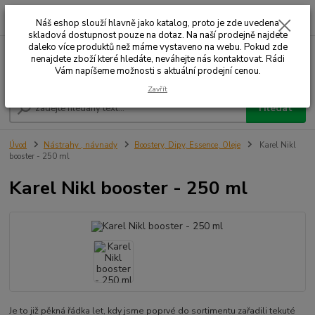
0
ks
+420 732 707 573
za
Náš eshop slouží hlavně jako katalog, proto je zde uvedena
skladová dostupnost pouze na dotaz. Na naší prodejně najdete
daleko více produktů než máme vystaveno na webu. Pokud zde
nenajdete zboží které hledáte, neváhejte nás kontaktovat. Rádi
Menu
Vám napíšeme možnosti s aktuální prodejní cenou.
Zavřít
Hledat
Úvod
Nástrahy , návnady
Boostery, Dipy, Essence, Oleje
Karel Nikl
booster - 250 ml
Karel Nikl booster - 250 ml
Je to již pěkná řádka let, kdy jsme poprvé do sortimentu zařadili tekuté