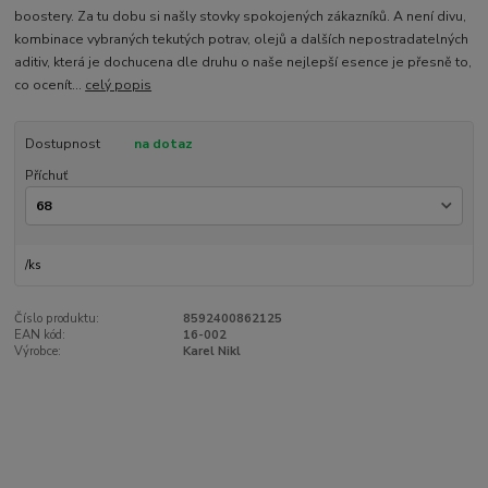
boostery. Za tu dobu si našly stovky spokojených zákazníků. A není divu,
kombinace vybraných tekutých potrav, olejů a dalších nepostradatelných
aditiv, která je dochucena dle druhu o naše nejlepší esence je přesně to,
co ocenít...
celý popis
Dostupnost
na dotaz
Příchuť
/
ks
Číslo produktu:
8592400862125
EAN kód:
16-002
Výrobce:
Karel Nikl