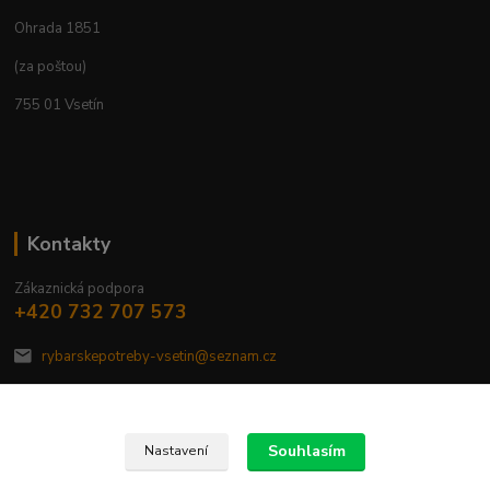
Ohrada 1851
(za poštou)
755 01 Vsetín
Kontakty
Zákaznická podpora
+420 732 707 573
rybarskepotreby-vsetin@seznam.cz
Souhlasím
Nastavení