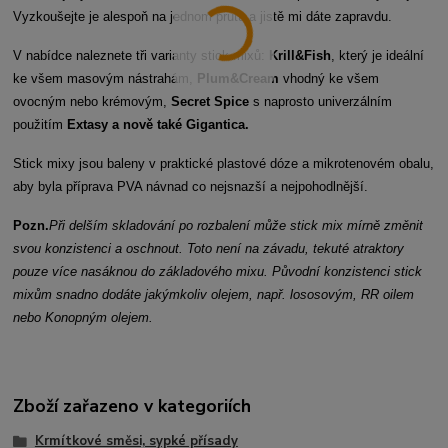
Vyzkoušejte je alespoň na jednom prutu a jistě mi dáte zapravdu.
V nabídce naleznete tři varianty stick mixů:
Krill&Fish
, který je ideální
ke všem masovým nástrahám,
Plum&Cream
vhodný ke všem
ovocným nebo krémovým,
Secret Spice
s naprosto univerzálním
použitím
Extasy a nově také Gigantica.
Stick mixy jsou baleny v praktické plastové dóze a mikrotenovém obalu,
aby byla příprava PVA návnad co nejsnazší a nejpohodlnější.
Pozn.
Při delším skladování po rozbalení může stick mix mírně změnit
svou konzistenci a oschnout. Toto není na závadu, tekuté atraktory
pouze více nasáknou do základového mixu. Původní konzistenci stick
mixům snadno dodáte jakýmkoliv olejem, např. lososovým, RR oilem
nebo Konopným olejem.
Zboží zařazeno v kategoriích
Krmítkové směsi, sypké přísady