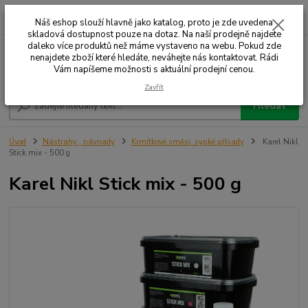
0
ks
+420 732 707 573
za
Náš eshop slouží hlavně jako katalog, proto je zde uvedena
skladová dostupnost pouze na dotaz. Na naší prodejně najdete
daleko více produktů než máme vystaveno na webu. Pokud zde
nenajdete zboží které hledáte, neváhejte nás kontaktovat. Rádi
Menu
Vám napíšeme možnosti s aktuální prodejní cenou.
Zavřít
Hledat
Úvod
Nástrahy , návnady
Krmítkové směsi, sypké přísady
Karel Nikl
Stick mix - 500 g
Karel Nikl Stick mix - 500 g