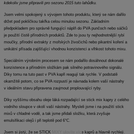
kdekoliv jsme připravili pro sezonu 2015 tuto lahůdku.
Jsem velmi spokojený s vývojem tohoto produktu, který se nám dařilo
držet pod pokličkou takřka celou minulou sezonu. Základním
předpokladem pro správně fungující náplň do PVA punčoch nebo sáčků
je použití čistě přírodních produktů. Zde to jsou ty nejhodnotnější rybí
moučky, přírodní extrakty z mořských živočichů nebo pikantní koření a
unikátní přísada zajišťující vhodnou konzistenci a vlhkost tohoto mixu.
Speciálním výrobním procesem se nám podařilo dosáhnout dokonalé
konzistence a přírodním složkám pak silného potravinového signálu.
Díky tomu na tuto past v PVA kapři reagují tak rychle. V podstatě
okamžitě potom, co se PVA rozpustí je návnada kolem vaší nástrahy
v ideálním stavu připravena zaujmout proplouvající ryby.
Díky vyššímu obsahu oleje láká rozpadající se stick mix kapry z celého
vodního sloupce v okolí vaší nástrahy. Mysleli jsme i na použití stick
mixů v chladné vodě, a tak jsme přidali složku, která zvyšuje
emulsifikaci olejů i při teplotě pod 6°C.
Jsem si jistý, že se STICK MIXY ulovíte více kaprů a hlavně rychleji.