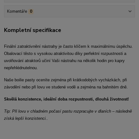
Komentáře
0
Kompletní specifikace
Finální zatraktivnění nástrahy je často klíčem k maximálnímu úspěchu.
Obalovací těsto s vysokou atraktivitou díky perfektní rozpustnosti a
uvolňování atraktorů učiní Vaši nástrahu na několik hodin pro kapry
nepřehlédnutelnou.
Naše boilie pasty oceníte zejména při krátkodobých vycházkách, při
závodění nebo při lovu ve studené vodě a zejména na bahnitém dně.
Skvělá konzistence, ideální doba rozpustnosti, dlouhá životnost!
Tip: Při lovu v chladném počasí pastu rozpracujte v dlaních – následně
získá lepší konzistenci..