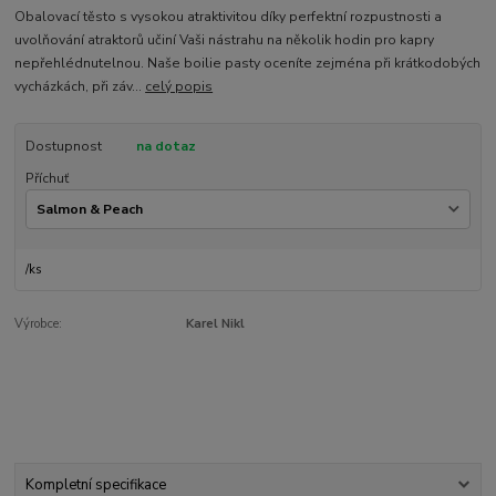
Obalovací těsto s vysokou atraktivitou díky perfektní rozpustnosti a
uvolňování atraktorů učiní Vaši nástrahu na několik hodin pro kapry
nepřehlédnutelnou. Naše boilie pasty oceníte zejména při krátkodobých
vycházkách, při záv...
celý popis
Dostupnost
na dotaz
Příchuť
/
ks
Výrobce:
Karel Nikl
Kompletní specifikace