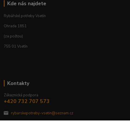
Kde nás najdete
Rybářské potřeby Vsetín
Ohrada 1851
(za poštou)
755 01 Vsetín
Kontakty
Zákaznická podpora
+420 732 707 573
rybarskepotreby-vsetin@seznam.cz