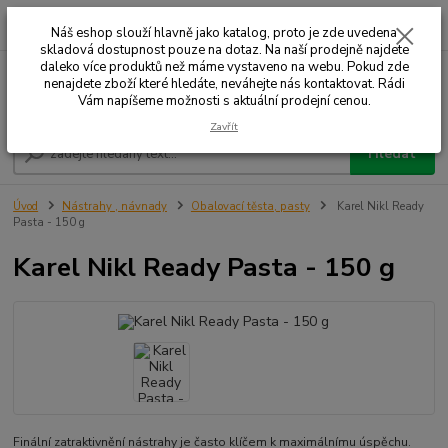
0
ks
+420 732 707 573
za
Náš eshop slouží hlavně jako katalog, proto je zde uvedena
skladová dostupnost pouze na dotaz. Na naší prodejně najdete
daleko více produktů než máme vystaveno na webu. Pokud zde
nenajdete zboží které hledáte, neváhejte nás kontaktovat. Rádi
Menu
Vám napíšeme možnosti s aktuální prodejní cenou.
Zavřít
Hledat
Úvod
Nástrahy , návnady
Obalovací těsta, pasty
Karel Nikl Ready
Pasta - 150 g
Karel Nikl Ready Pasta - 150 g
Finální zatraktivnění nástrahy je často klíčem k maximálnímu úspěchu.