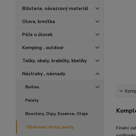
Bižuterie, návazcový materiál
Olova, krmítka
Péče o úlovek
Kemping , outdoor
Tašky, obaly, krabičky, kbelíky
Nástrahy , návnady
Boilies
Kompl
Pelety
Komple
Boostery, Dipy, Essence, Oleje
Obalovací těsta, pasty
Finální za
uvolňování