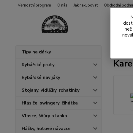
Věrnostní program
O nás
Jak nakupovat
Obchodní podmí
N
dost
než
neváh
Úvod
N
Tipy na dárky
Kare
Rybářské pruty
Rybářské navijáky
Stojany, vidličky, rohatinky
Hlásiče, swingery, číhátka
Vlasce, šňůry a lanka
Háčky, hotové návazce