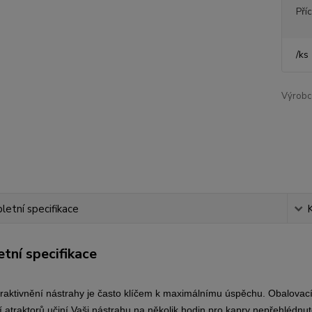
Pří
/
ks
Výrobc
etní specifikace
tní specifikace
traktivnění nástrahy je často klíčem k maximálnímu úspěchu. Obalovací t
 atraktorů učiní Vaši nástrahu na několik hodin pro kapry nepřehlédnut