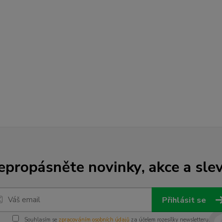
epropásněte novinky, akce a slev
Přihlásit se
Souhlasím se
zpracováním osobních údajů
za účelem rozesílky newsletteru.