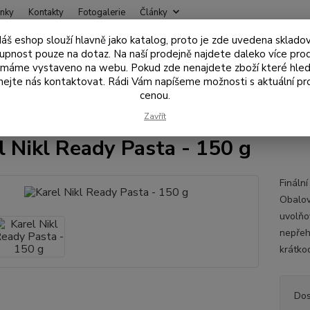
nky
Kontakty
Fotogalerie
Články
áš eshop slouží hlavně jako katalog, proto je zde uvedena sklado
Nevíte
upnost pouze na dotaz. Na naší prodejně najdete daleko více pro
Hledat
+420
 máme vystaveno na webu. Pokud zde nenajdete zboží které hled
ejte nás kontaktovat. Rádi Vám napíšeme možnosti s aktuální pr
cenou.
ástrahy , návnady
Obalovací těsta, pasty
Karel Nikl Ready Pasta - 
Zavřít
l Nikl Ready Pasta - 150 g
Fináln
Obalov
uvolňo
nepřeh
krátko
Dos