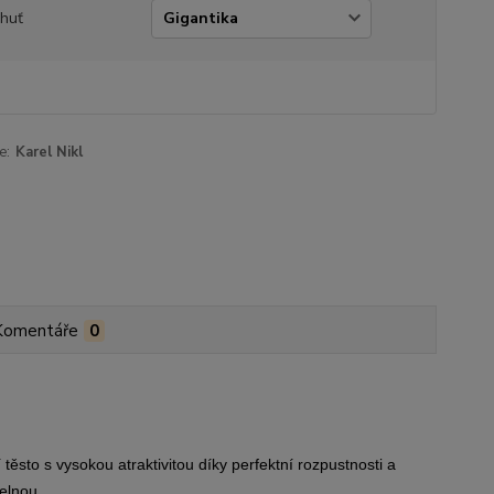
chuť
e:
Karel Nikl
Komentáře
0
ěsto s vysokou atraktivitou díky perfektní rozpustnosti a
elnou.