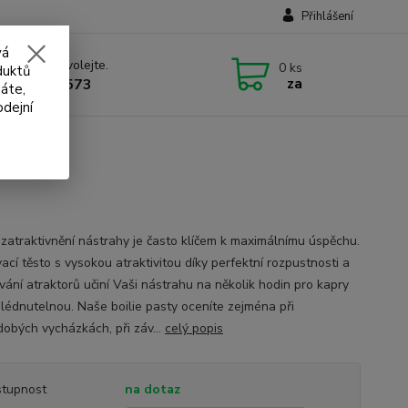
Přihlášení
vá
 si rady? Zavolejte.
0
ks
duktů
za
 732 707 573
áte,
odejní
150 g
í zatraktivnění nástrahy je často klíčem k maximálnímu úspěchu.
ací těsto s vysokou atraktivitou díky perfektní rozpustnosti a
vání atraktorů učiní Vaši nástrahu na několik hodin pro kapry
lédnutelnou. Naše boilie pasty oceníte zejména při
dobých vycházkách, při záv...
celý popis
tupnost
na dotaz