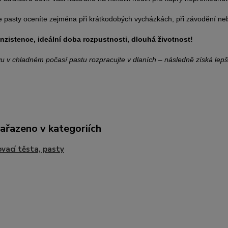
e pasty oceníte zejména při krátkodobých vycházkách, při závodění n
nzistence, ideální doba rozpustnosti, dlouhá životnost!
ovu v chladném počasí pastu rozpracujte v dlaních – následně získá lepší
zařazeno v kategoriích
vací těsta, pasty