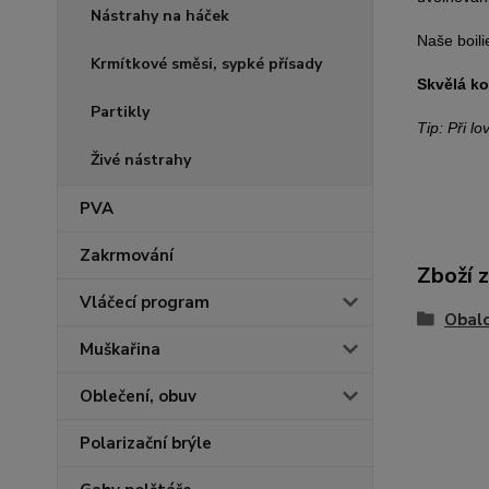
Nástrahy na háček
Naše boili
Krmítkové směsi, sypké přísady
Skvělá ko
Partikly
Tip: Při l
Živé nástrahy
PVA
Zakrmování
Zboží 
Vláčecí program
Obalo
Muškařina
Oblečení, obuv
Polarizační brýle