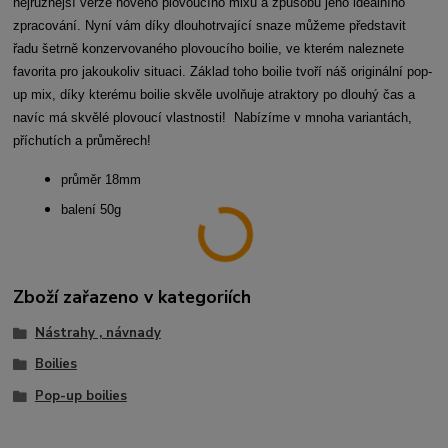
nejrůznější verze nového plovoucího mixu a způsobu jeho ideálního
zpracování. Nyní vám díky dlouhotrvající snaze můžeme představit
řadu šetrně konzervovaného plovoucího boilie, ve kterém naleznete
favorita pro jakoukoliv situaci. Základ toho boilie tvoří náš originální pop-
up mix, díky kterému boilie skvěle uvolňuje atraktory po dlouhý čas a
navíc má skvělé plovoucí vlastnosti! Nabízíme v mnoha variantách,
příchutích a průměrech!
průměr 18mm
balení 50g
Zboží zařazeno v kategoriích
Nástrahy , návnady
Boilies
Pop-up boilies