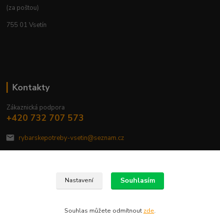
(za poštou)
755 01 Vsetín
Kontakty
Zákaznická podpora
+420 732 707 573
rybarskepotreby-vsetin@seznam.cz
Souhlasím
Nastavení
Copyright © 2020 RYBARSKEPOTREBYVSETIN.cz
Souhlas můžete odmítnout
zde
.
Vytvořeno na
Eshop-rychle.cz