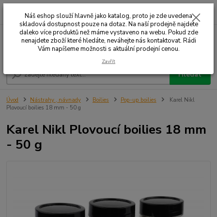
0
ks
+420 732 707 573
za
Náš eshop slouží hlavně jako katalog, proto je zde uvedena
skladová dostupnost pouze na dotaz. Na naší prodejně najdete
daleko více produktů než máme vystaveno na webu. Pokud zde
nenajdete zboží které hledáte, neváhejte nás kontaktovat. Rádi
Menu
Vám napíšeme možnosti s aktuální prodejní cenou.
Zavřít
Hledat
Úvod
Nástrahy , návnady
Boilies
Pop-up boilies
Karel Nikl
Plovoucí boilies 18 mm - 50 g
Karel Nikl Plovoucí boilies 18 mm
- 50 g