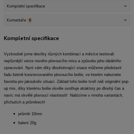
Kompletní specifikace
Komentáře
0
Kompletní specifikace
Vyzkoušeli jsme desítky různých kombinací a měsíce testovali
nejrůznější verze nového plovoucího mixu a způsobu jeho ideálního
zpracování. Nyní vám díky dlouhotrvající snaze můžeme představit
řadu šetrně konzervovaného plovoucího boilie, ve kterém naleznete
favorita pro jakoukoliv situaci. Základ toho boilie tvoří náš originální pop-
up mix, díky kterému boilie skvěle uvolňuje atraktory po dlouhý čas a
navíc má skvělé plovoucí vlastnosti! Nabízíme v mnoha variantách,
příchutích a průměrech!
průměr 10mm
balení 20g