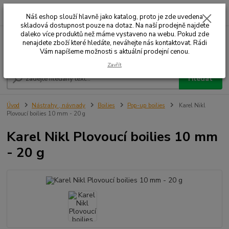
0
ks
+420 732 707 573
za
Náš eshop slouží hlavně jako katalog, proto je zde uvedena
skladová dostupnost pouze na dotaz. Na naší prodejně najdete
daleko více produktů než máme vystaveno na webu. Pokud zde
nenajdete zboží které hledáte, neváhejte nás kontaktovat. Rádi
Menu
Vám napíšeme možnosti s aktuální prodejní cenou.
Zavřít
Hledat
Úvod
Nástrahy , návnady
Boilies
Pop-up boilies
Karel Nikl
Plovoucí boilies 10 mm - 20 g
Karel Nikl Plovoucí boilies 10 mm
- 20 g