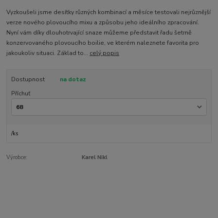
Vyzkoušeli jsme desítky různých kombinací a měsíce testovali nejrůznější
verze nového plovoucího mixu a způsobu jeho ideálního zpracování.
Nyní vám díky dlouhotrvající snaze můžeme představit řadu šetrně
konzervovaného plovoucího boilie, ve kterém naleznete favorita pro
jakoukoliv situaci. Základ to...
celý popis
Dostupnost
na dotaz
Příchuť
/
ks
Výrobce:
Karel Nikl