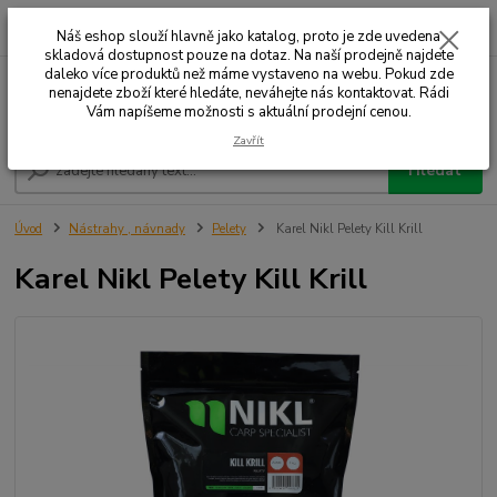
0
ks
+420 732 707 573
za
Náš eshop slouží hlavně jako katalog, proto je zde uvedena
skladová dostupnost pouze na dotaz. Na naší prodejně najdete
daleko více produktů než máme vystaveno na webu. Pokud zde
nenajdete zboží které hledáte, neváhejte nás kontaktovat. Rádi
Menu
Vám napíšeme možnosti s aktuální prodejní cenou.
Zavřít
Hledat
Úvod
Nástrahy , návnady
Pelety
Karel Nikl Pelety Kill Krill
Karel Nikl Pelety Kill Krill