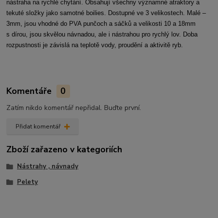
nástraha na rychlé chytání. Obsahují všechny významné atraktory a
tekuté složky jako samotné boilies. Dostupné ve 3 velikostech. Malé –
3mm, jsou vhodné do PVA punčoch a sáčků a velikosti 10 a 18mm
s dírou, jsou skvělou návnadou, ale i nástrahou pro rychlý lov. Doba
rozpustnosti je závislá na teplotě vody, proudění a aktivitě ryb.
Komentáře
0
Zatím nikdo komentář nepřidal. Buďte první.
Přidat komentář
Zboží zařazeno v kategoriích
Nástrahy , návnady
Pelety