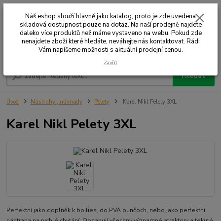
0
ks
+420 732 707 573
za
Náš eshop slouží hlavně jako katalog, proto je zde uvedena
skladová dostupnost pouze na dotaz. Na naší prodejně najdete
daleko více produktů než máme vystaveno na webu. Pokud zde
nenajdete zboží které hledáte, neváhejte nás kontaktovat. Rádi
Menu
Vám napíšeme možnosti s aktuální prodejní cenou.
Zavřít
Hledat
Úvod
Nástrahy , návnady
Pelety
Karel Nikl Pelety 3XL
Karel Nikl Pelety 3XL
Perfektní jako doplněk k boilies, do PVA punčoch, nebo jako perfektní
nástraha na rychlé chytání. Obsahují všechny významné atraktory a tekuté