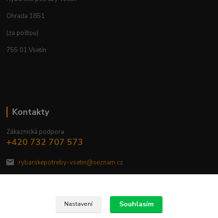
Ohrada 1851
(za poštou)
755 01 Vsetín
Kontakty
Zákaznická podpora
+420 732 707 573
rybarskepotreby-vsetin@seznam.cz
Souhlasím
Nastavení