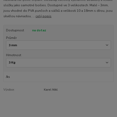
složky jako samotné boilies. Dostupné ve 3 velikostech. Malé – 3mm,
jsou vhodné do PVA punčoch a sáčků a velikosti 10 a 18mm s dírou, jsou
skvělou návnadou, ...
celý popis
Dostupnost
na dotaz
Průměr
Hmotnost
/
ks
Výrobce:
Karel Nikl