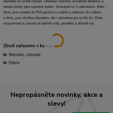
nástraha na rychlé chytání. Obsahují všechny významné atraktory a
tekuté složky jako samotné boilies. Dostupné ve 3 velikostech. Malé –
3mm, jsou vhodné do PVA punčoch a sáčků a velikosti 10 a 18mm
s dírou, jsou skvělou návnadou, ale i nástrahou pro rychlý lov. Doba
rozpustnosti je závislá na teplotě vody, proudění a aktivitě ryb.
Zboží zařazeno v kategoriích
Nástrahy , návnady
Pelety
Nepropásněte novinky, akce a
slevy!