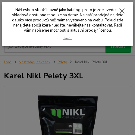
0
ks
+420 732 707 573
za
Náš eshop slouží hlavně jako katalog, proto je zde uvedena
skladová dostupnost pouze na dotaz. Na naší prodejně najdete
daleko více produktů než máme vystaveno na webu. Pokud zde
nenajdete zboží které hledáte, neváhejte nás kontaktovat. Rádi
Menu
Vám napíšeme možnosti s aktuální prodejní cenou.
Zavřít
Hledat
Úvod
Nástrahy , návnady
Pelety
Karel Nikl Pelety 3XL
Karel Nikl Pelety 3XL