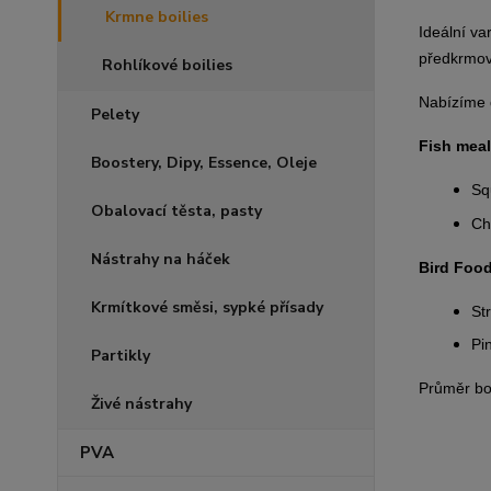
Krmne boilies
Ideální va
předkrmová
Rohlíkové boilies
Nabízíme d
Pelety
Fish meal
Boostery, Dipy, Essence, Oleje
Sq
Obalovací těsta, pasty
Chi
Nástrahy na háček
Bird Foo
Krmítkové směsi, sypké přísady
St
Pi
Partikly
Průměr bo
Živé nástrahy
PVA