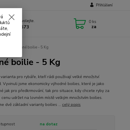
Přihlášení
vá
 si rady? Zavolejte.
0
ks
duktů
za
 732 707 573
áte,
odejní
 Ready - krmné boilie - 5 Kg
é boilie - 5 Kg
 varianta pro rybáře, kteří rádi používají velké množství
. Vyvinuli jsme ekonomicky výhodné boilies, které je jako
né jak pro předkrmování, tak pro situace, kdy chcete ryby za
 cenu udržet na lovném místě velkým množstvím boilies.
e dvě základní varianty boilies ...
celý popis
tupnost
na dotaz