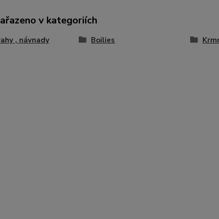
zařazeno v kategoriích
ahy , návnady
Boilies
Krmn