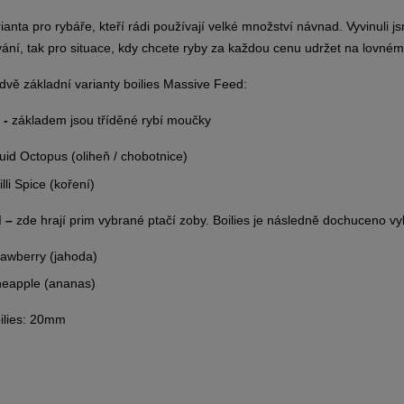
rianta pro rybáře, kteří rádi používají velké množství návnad. Vyvinuli 
ní, tak pro situace, kdy chcete ryby za každou cenu udržet na lovném
vě základní varianty boilies Massive Feed:
 -
základem jsou tříděné rybí moučky
uid Octopus (oliheň / chobotnice)
lli Spice (koření)
d –
zde hrají prim vybrané ptačí zoby. Boilies je následně dochuceno 
rawberry (jahoda)
neapple (ananas)
ilies: 20mm