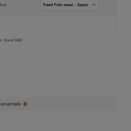
chuť
e:
Karel Nikl
Komentáře
0