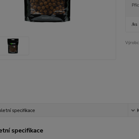
Pří
/
ks
Výrobc
etní specifikace
tní specifikace