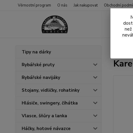
Věrnostní program
O nás
Jak nakupovat
Obchodní podmí
N
dost
než
neváh
Úvod
N
Tipy na dárky
Kare
Rybářské pruty
Rybářské navijáky
Stojany, vidličky, rohatinky
Hlásiče, swingery, číhátka
Vlasce, šňůry a lanka
Háčky, hotové návazce