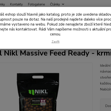
nky
Kontakty
Fotogalerie
Články
áš eshop slouží hlavně jako katalog, proto je zde uvedena sklado
Nevíte
upnost pouze na dotaz. Na naší prodejně najdete daleko více pro
Hledat
+420
 máme vystaveno na webu. Pokud zde nenajdete zboží které hled
ejte nás kontaktovat. Rádi Vám napíšeme možnosti s aktuální pr
cenou.
ástrahy , návnady
Boilies
Krmne boilies
Karel Nikl Massive Feed
Zavřít
l Nikl Massive Feed Ready - krmn
Ideální
návnad
stvoře
každou
Nabízím
Dos