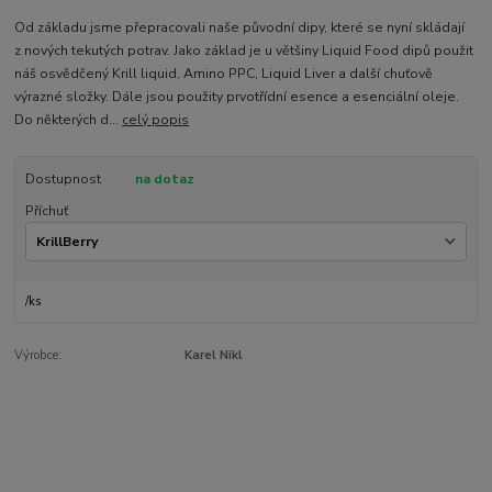
Od základu jsme přepracovali naše původní dipy, které se nyní skládají
z nových tekutých potrav. Jako základ je u většiny Liquid Food dipů použit
náš osvědčený Krill liquid, Amino PPC, Liquid Liver a další chuťově
výrazné složky. Dále jsou použity prvotřídní esence a esenciální oleje.
Do některých d...
celý popis
Dostupnost
na dotaz
Příchuť
/
ks
Výrobce:
Karel Nikl