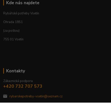
Kde nás najdete
Rybářské potřeby Vsetín
Ohrada 1851
(za poštou)
755 01 Vsetín
Kontakty
Zákaznická podpora
+420 732 707 573
rybarskepotreby-vsetin@seznam.cz