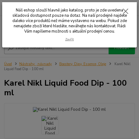
0
ks
+420 732 707 573
za
Náš eshop slouží hlavně jako katalog, proto je zde uvedena
skladová dostupnost pouze na dotaz. Na naší prodejně najdete
daleko více produktů než máme vystaveno na webu. Pokud zde
nenajdete zboží které hledáte, neváhejte nás kontaktovat. Rádi
Menu
Vám napíšeme možnosti s aktuální prodejní cenou.
Zavřít
Hledat
Úvod
Nástrahy , návnady
Boostery, Dipy, Essence, Oleje
Karel Nikl
Liquid Food Dip - 100 ml
Karel Nikl Liquid Food Dip - 100
ml